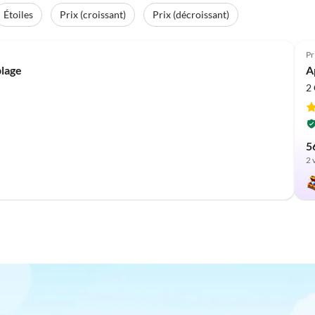
Étoiles
Prix (croissant)
Prix (décroissant)
Meilleure
Annonce
Pr
plage
A
2
5
2 