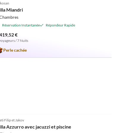
kosan
illa Miandri
 Chambres
Réservation Instantanée
Répondeur Rapide
 419,52 €
voyageurs / 7 Nuits
Perle cachée
5.0
(1)
eti Filip et Jakov
illa Azzurro avec jacuzzi et piscine