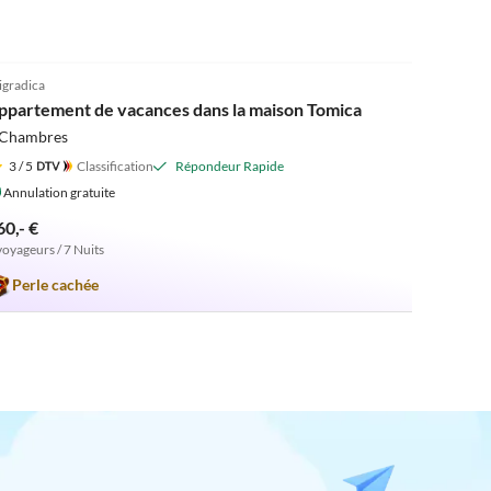
5.0
(18)
igradica
ppartement de vacances dans la maison Tomica
 Chambres
3
/ 5
Classification
Répondeur Rapide
Annulation gratuite
60,- €
voyageurs / 7 Nuits
Perle cachée