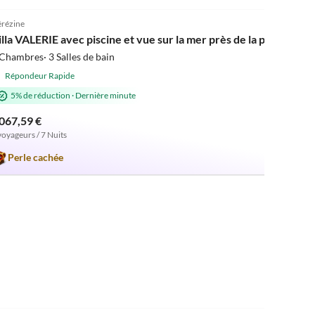
5.0
(2)
rézine
illa VALERIE avec piscine et vue sur la mer près de la plage
Chambres· 3 Salles de bain
Répondeur Rapide
5% de réduction
·
Dernière minute
 067,59 €
voyageurs / 7 Nuits
Perle cachée
5.0
(1)