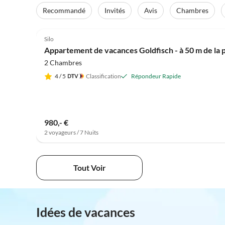
Recommandé
Invités
Avis
Chambres
4.9
(26)
Silo
Appartement de vacances Goldfisch - à 50 m de la 
2 Chambres
4
/ 5
Classification
Répondeur Rapide
980,- €
2 voyageurs / 7 Nuits
Tout Voir
Idées de vacances