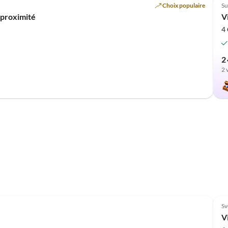
Choix populaire
Su
 proximité
V
4
2
2 
Sv
V