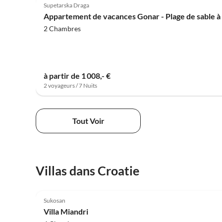
Supetarska Draga
Appartement de vacances Gonar - Plage de sable à
2 Chambres
à partir de 1 008,- €
2 voyageurs / 7 Nuits
Tout Voir
Villas dans Croatie
5.0
(1)
Sukosan
Villa Miandri