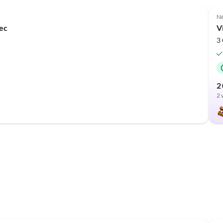
Annonce
Né
rec
V
3 
2
2 