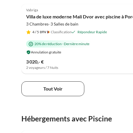
5.0
(7)
Vabriga
Villa de luxe moderne Mali Dvor avec piscine à Po
3 Chambres· 3 Salles de bain
4
/ 5
Classification
Répondeur Rapide
20% de réduction
·
Dernière minute
Annulation gratuite
3 020,- €
2 voyageurs / 7 Nuits
Tout Voir
Hébergements avec Piscine
4.9
(4)