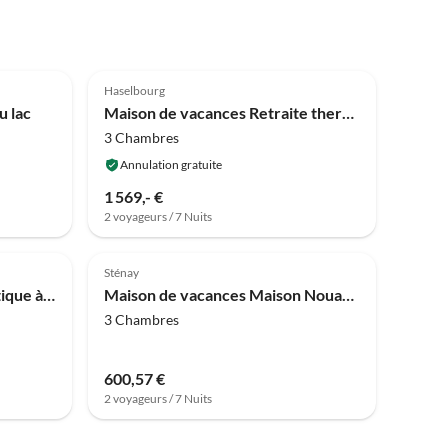
4.2
(17)
Haselbourg
u lac
Maison de vacances Retraite thermale de Wintersbourg
3 Chambres
Annulation gratuite
1 569,- €
2 voyageurs / 7 Nuits
Sténay
Appartement Séjour romantique à Saint-Quirin
Maison de vacances Maison Nouart avec Jardin Barbecue
3 Chambres
600,57 €
2 voyageurs / 7 Nuits