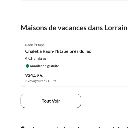
Maisons de vacances dans Lorrain
4.6
(23)
Raon-l'Étape
Chalet à Raon-l'Étape près du lac
4 Chambres
Annulation gratuite
934,59 €
2 voyageurs / 7 Nuits
Tout Voir