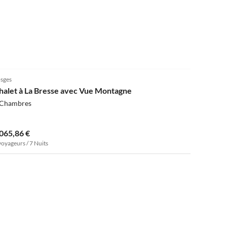
4.1
(10)
sges
halet à La Bresse avec Vue Montagne
 Chambres
 065,86 €
voyageurs / 7 Nuits