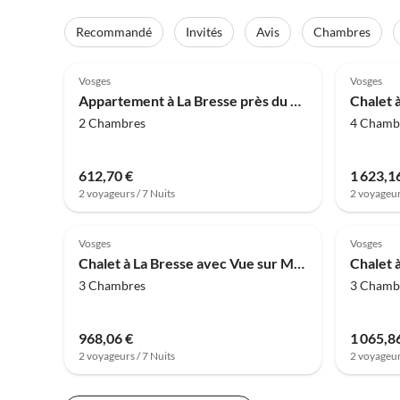
Recommandé
Invités
Avis
Chambres
4.0
(28)
4.0
Vosges
Vosges
Appartement à La Bresse près du fleuve & centre
2 Chambres
4 Chamb
612,70 €
1 623,1
2 voyageurs / 7 Nuits
2 voyageur
4.0
(12)
4.1
Vosges
Vosges
Chalet à La Bresse avec Vue sur Montagne
3 Chambres
3 Chamb
968,06 €
1 065,8
2 voyageurs / 7 Nuits
2 voyageur