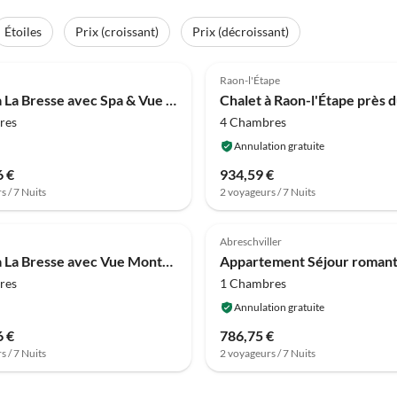
Étoiles
Prix (croissant)
Prix (décroissant)
(27)
4.6
(23)
Raon-l'Étape
Chalet à La Bresse avec Spa & Vue Montagne
Chalet à Raon-l'Étape près d
res
4 Chambres
Annulation gratuite
6 €
934,59 €
s / 7 Nuits
2 voyageurs / 7 Nuits
(10)
4.0
(3)
Abreschviller
Chalet à La Bresse avec Vue Montagne
res
1 Chambres
Annulation gratuite
6 €
786,75 €
s / 7 Nuits
2 voyageurs / 7 Nuits