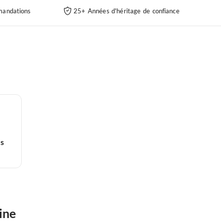
andations
25+ Années d'héritage de confiance
es
ine