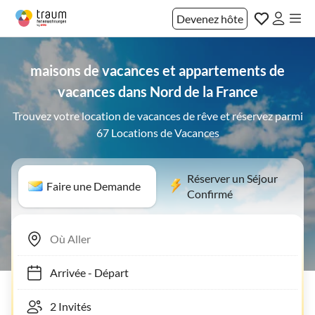
Devenez hôte
maisons de vacances et appartements de
vacances dans Nord de la France
Trouvez votre location de vacances de rêve et réservez parmi
67 Locations de Vacances
Réserver un Séjour
Faire une Demande
Confirmé
Arrivée
-
Départ