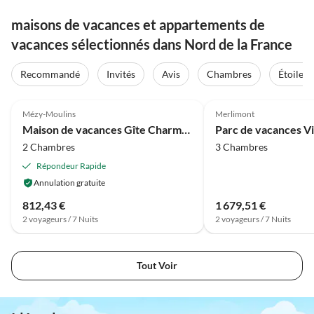
maisons de vacances et appartements de
vacances sélectionnés dans Nord de la France
Recommandé
Invités
Avis
Chambres
Étoiles
4.1
(56)
3.3
(6)
Mézy-Moulins
Merlimont
Maison de vacances Gîte Charmant en France pour un Séjour Privé
2 Chambres
3 Chambres
Répondeur Rapide
Annulation gratuite
812,43 €
1 679,51 €
2 voyageurs / 7 Nuits
2 voyageurs / 7 Nuits
Tout Voir