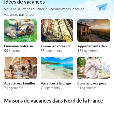
Idées de vacances
Vous ne savez pas où aller ? Découvrez des idées de
vacances parfaites!
Emmener votre animal en vacances
Emmener votre chien en vacances
Appartements de vacances pas chers
55 Logements
55 Logements
18 Logements
Adapté aux familles
Vacances à la plage
Convient aux personnes allergiques
7 Logements
7 Logements
5 Logements
Maisons de vacances dans Nord de la France
4.3
(3)
4.3
(1)