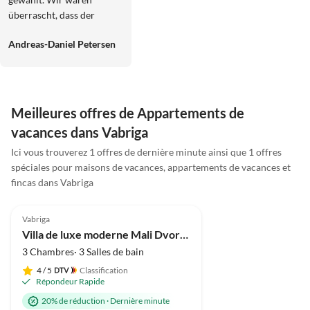
überrascht, dass der
Zustand des Hauses fast
Andreas-Daniel Petersen
1:1 dem der Bilder
entsprach. Es gab wegen
Sauberkeit und Ordnung
überhaupt nichts zu
meckern, der Kontakt zu
Meilleures offres de Appartements de
dem Vermieter war super
vacances dans Vabriga
(spricht perfekt deutsch).
Wir waren nur zu viert,
Ici vous trouverez 1 offres de dernière minute ainsi que 1 offres
aber es hätten hier noch
spéciales pour maisons de vacances, appartements de vacances et
weitere Personen mit uns
fincas dans Vabriga
Meilleure
5.0
(7)
Annonce
übernachten können.
Auch wir als Eltern
Vabriga
konnten ein wenig
Villa de luxe moderne Mali Dvor avec piscine à Porec
ausspannen, denn
3 Chambres· 3 Salles de bain
während die Kids den Pool
4
/ 5
Classification
unsicher machten, sind
Répondeur Rapide
wir zum Meer spaziert.
20% de réduction
·
Dernière minute
Der Weg ist nicht wirklich