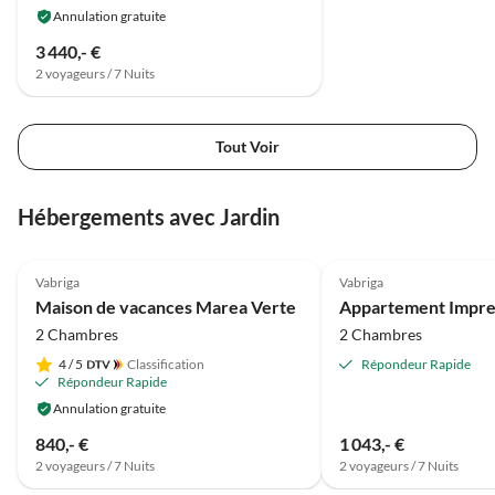
nennenswert, ist auch
Annulation gratuite
problemlos mit dem
3 440,- €
ganzen Strandspielzeug
2 voyageurs / 7 Nuits
usw. zu schaffen. Wären
wir auf unserem Trip nicht
noch weitere Ziele
Tout Voir
angefahren, hätten wir
unseren Urlaub hier
verlängert!!
Hébergements avec Jardin
4.5
(1)
Vabriga
Vabriga
Maison de vacances Marea Verte
Appartement Impr
2 Chambres
2 Chambres
4
/ 5
Classification
Répondeur Rapide
Répondeur Rapide
Annulation gratuite
840,- €
1 043,- €
2 voyageurs / 7 Nuits
2 voyageurs / 7 Nuits