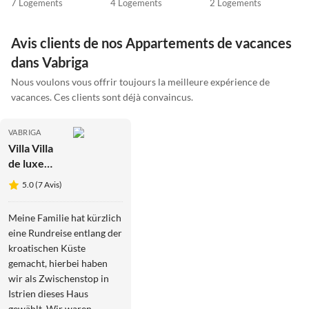
7 Logements
4 Logements
2 Logements
Avis clients de nos Appartements de vacances
dans Vabriga
Nous voulons vous offrir toujours la meilleure expérience de
vacances. Ces clients sont déjà convaincus.
VABRIGA
Villa Villa
de luxe
moderne
5.0 (7 Avis)
Mali Dvor
avec
Meine Familie hat kürzlich
piscine à
eine Rundreise entlang der
Porec
kroatischen Küste
gemacht, hierbei haben
wir als Zwischenstop in
Istrien dieses Haus
gewählt. Wir waren