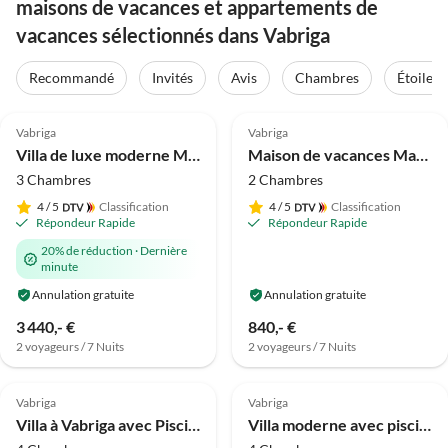
maisons de vacances et appartements de
vacances sélectionnés dans Vabriga
Recommandé
Invités
Avis
Chambres
Étoiles
Meilleure
5.0
(7)
Annonce
4.5
(1)
Vabriga
Vabriga
Villa de luxe moderne Mali Dvor avec piscine à Porec
Maison de vacances Marea Verte
3 Chambres
2 Chambres
4
/ 5
Classification
4
/ 5
Classification
Répondeur Rapide
Répondeur Rapide
20% de réduction
·
Dernière
minute
Annulation gratuite
Annulation gratuite
3 440,- €
840,- €
2 voyageurs / 7 Nuits
2 voyageurs / 7 Nuits
4.8
(1)
4.8
(1)
Vabriga
Vabriga
Villa à Vabriga avec Piscine et Jardin
Villa moderne avec piscine à Vabriga