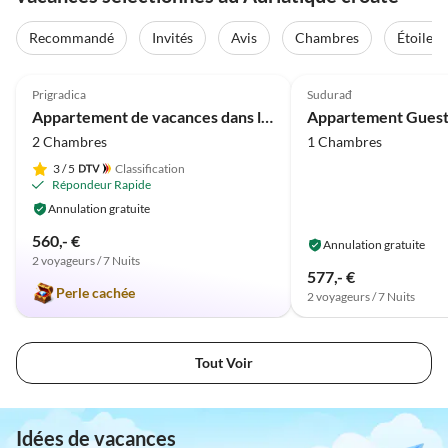
Recommandé
Invités
Avis
Chambres
Étoiles
Meilleure
5.0
(18)
Annonce
4.0
(14)
Prigradica
Sudurađ
Appartement de vacances dans la maison Tomica
2 Chambres
1 Chambres
3
/ 5
Classification
Répondeur Rapide
Annulation gratuite
560,- €
Annulation gratuite
2 voyageurs / 7 Nuits
577,- €
Perle cachée
2 voyageurs / 7 Nuits
Tout Voir
Idées de vacances