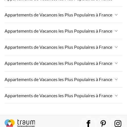
Appartements de Vacances à France
Appartements de Vacances les Plus Populaires à France
Appartements de Vacances à Paris-Ile de France
Appartements de Vacances à France
Appartements de Vacances les Plus Populaires à France
Appartements de Vacances à Paris
Appartements de Vacances à Paris-Ile de France
Appartements de Vacances à Alpes françaises
Appartements de Vacances à France
Appartements de Vacances les Plus Populaires à France
Appartements de Vacances à Paris
Appartements de Vacances à Côte atlantique
Appartements de Vacances à Paris-Ile de France
Appartements de Vacances à Alpes françaises
Appartements de Vacances à France
Appartements de Vacances les Plus Populaires à France
Appartements de Vacances à la Normandie
Appartements de Vacances à Paris
Appartements de Vacances à Côte atlantique
Appartements de Vacances à Paris-Ile de France
Appartements de Vacances à Sud de la France
Appartements de Vacances à Alpes françaises
Appartements de Vacances à France
Appartements de Vacances les Plus Populaires à France
Appartements de Vacances à la Normandie
Appartements de Vacances à Paris
Appartements de Vacances à Provence
Appartements de Vacances à Côte atlantique
Appartements de Vacances à Paris-Ile de France
Appartements de Vacances à Sud de la France
Appartements de Vacances à Alpes françaises
Appartements de Vacances à France
Appartements de Vacances les Plus Populaires à France
Appartements de Vacances à Côte d'Azur
Appartements de Vacances à la Normandie
Appartements de Vacances à Paris
Appartements de Vacances à Provence
Appartements de Vacances à Côte atlantique
Appartements de Vacances à Paris-Ile de France
Appartements de Vacances à Sud de la France
Appartements de Vacances à Alpes françaises
Appartements de Vacances à France
Appartements de Vacances à Côte d'Azur
Appartements de Vacances à la Normandie
Appartements de Vacances à Paris
Appartements de Vacances à Provence
Appartements de Vacances à Côte atlantique
Appartements de Vacances à Paris-Ile de France
Appartements de Vacances à Sud de la France
Appartements de Vacances à Alpes françaises