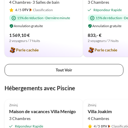
4 Chambres· 3 Salles de bain
3 Chambres
4
/ 5
Classification
Répondeur Rapide
15% de réduction
·
Dernière minute
15% de réduction
·
De
Annulation gratuite
Annulation gratuite
1 569,10 €
833,- €
2 voyageurs / 7 Nuits
2 voyageurs / 7 Nuits
Perle cachée
Perle cachée
Tout Voir
Hébergements avec Piscine
5.0
(8)
5.0
(6)
Zminj
Zminj
Maison de vacances Villa Menigo
Villa Joakim
3 Chambres
4 Chambres
Répondeur Rapide
4
/ 5
Classificat