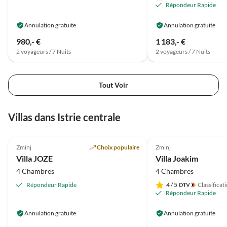
Répondeur Rapide
Annulation gratuite
Annulation gratuite
980,- €
1 183,- €
2 voyageurs / 7 Nuits
2 voyageurs / 7 Nuits
Tout Voir
Villas dans Istrie centrale
4.9
(8)
5.0
(6)
Zminj
Choix populaire
Zminj
Villa JOZE
Villa Joakim
4 Chambres
4 Chambres
Répondeur Rapide
4
/ 5
Classificat
Répondeur Rapide
Annulation gratuite
Annulation gratuite