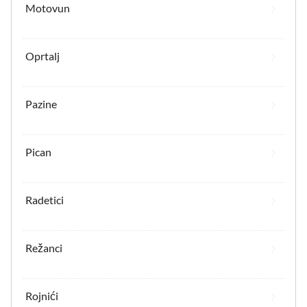
Motovun
Oprtalj
Pazine
Pican
Radetici
Režanci
Rojnići