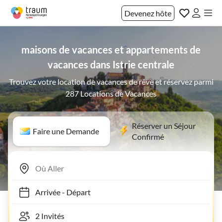
Devenez hôte
maisons de vacances et appartements de
vacances dans Istrie centrale
Trouvez votre location de vacances de rêve et réservez parmi
287 Locations de Vacances
Réserver un Séjour
Faire une Demande
Confirmé
Arrivée
-
Départ