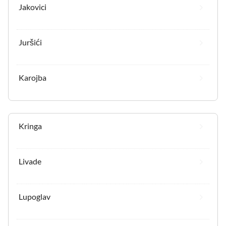
Jakovici
Juršići
Karojba
Kringa
Livade
Lupoglav