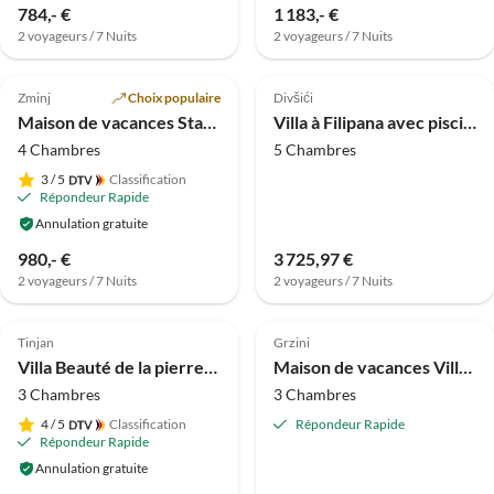
784,- €
1 183,- €
2 voyageurs / 7 Nuits
2 voyageurs / 7 Nuits
Meilleure
5.0
(5)
Annonce
4.0
(4)
Zminj
Choix populaire
Divšići
Maison de vacances Stancija Folo
Villa à Filipana avec piscine chauffée
4 Chambres
5 Chambres
3
/ 5
Classification
Répondeur Rapide
Annulation gratuite
980,- €
3 725,97 €
2 voyageurs / 7 Nuits
2 voyageurs / 7 Nuits
Meilleure
Meilleure
4.9
(2)
Annonce
5.0
(1)
Annonce
Tinjan
Grzini
Villa Beauté de la pierre, entourée de forêt, pouvant accueillir jusqu'à 9 personnes !
Maison de vacances Villa Léonika
3 Chambres
3 Chambres
4
/ 5
Classification
Répondeur Rapide
Répondeur Rapide
Annulation gratuite