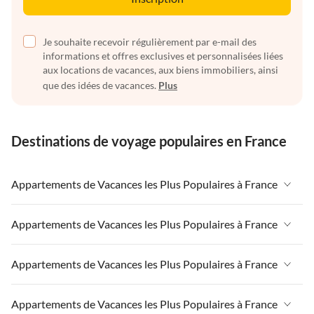
Je souhaite recevoir régulièrement par e-mail des
informations et offres exclusives et personnalisées liées
aux locations de vacances, aux biens immobiliers, ainsi
que des idées de vacances.
Plus
Destinations de voyage populaires en France
Appartements de Vacances les Plus Populaires à France
Appartements de Vacances à France
Appartements de Vacances les Plus Populaires à France
Appartements de Vacances à Paris-Ile de France
Appartements de Vacances à France
Appartements de Vacances les Plus Populaires à France
Appartements de Vacances à Paris
Appartements de Vacances à Paris-Ile de France
Appartements de Vacances à Alpes françaises
Appartements de Vacances à France
Appartements de Vacances les Plus Populaires à France
Appartements de Vacances à Paris