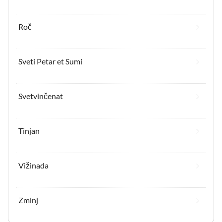
Roč
Sveti Petar et Sumi
Svetvinčenat
Tinjan
Vižinada
Zminj