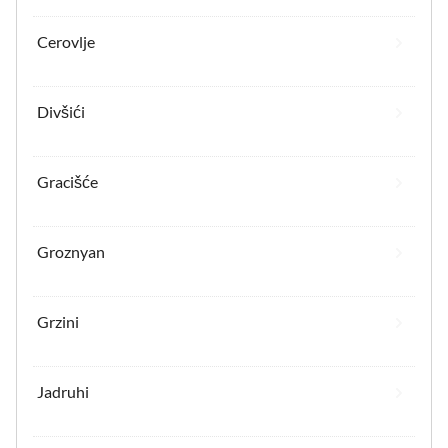
Cerovlje
Divšići
Gracišće
Groznyan
Grzini
Jadruhi