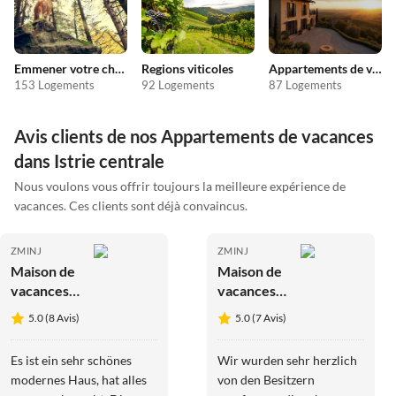
Emmener votre chien en vacances
Regions viticoles
Appartements de vacances pas chers
153 Logements
92 Logements
87 Logements
Avis clients de nos Appartements de vacances
dans Istrie centrale
Nous voulons vous offrir toujours la meilleure expérience de
vacances. Ces clients sont déjà convaincus.
ZMINJ
ZMINJ
Maison de
Maison de
vacances
vacances
Villa
Casa Julija
5.0 (8 Avis)
5.0 (7 Avis)
Menigo
Es ist ein sehr schönes
Wir wurden sehr herzlich
modernes Haus, hat alles
von den Besitzern