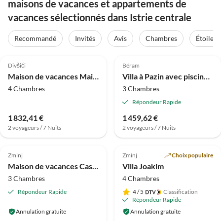
maisons de vacances et appartements de
vacances sélectionnés dans Istrie centrale
Recommandé
Invités
Avis
Chambres
Étoiles
4.0
(23)
4.0
(22)
Divšići
Béram
Maison de vacances Maison de Vacances Vodnjan près Plage
Villa à Pazin avec piscine privée
4 Chambres
3 Chambres
Répondeur Rapide
1 832,41 €
1 459,62 €
2 voyageurs / 7 Nuits
2 voyageurs / 7 Nuits
Meilleure
Meilleure
5.0
(7)
Annonce
5.0
(6)
Annonce
Zminj
Zminj
Choix populaire
Maison de vacances Casa Julija
Villa Joakim
3 Chambres
4 Chambres
Répondeur Rapide
4
/ 5
Classification
Répondeur Rapide
Annulation gratuite
Annulation gratuite