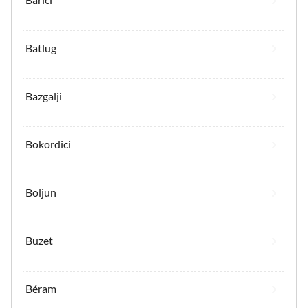
Batlug
Bazgalji
Bokordici
Boljun
Buzet
Béram