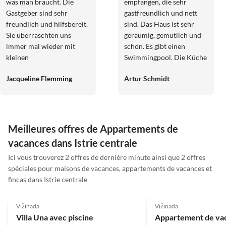
was man braucht. Die
empfangen, die sehr
Gastgeber sind sehr
gastfreundlich und nett
freundlich und hilfsbereit.
sind. Das Haus ist sehr
Sie überraschten uns
geräumig, gemütlich und
immer mal wieder mit
schön. Es gibt einen
kleinen
Swimmingpool. Die Küche
Aufmerksamkeiten. Wir
ist sehr gut ausgestattet
Jacqueline Flemming
Artur Schmidt
kommen auf jeden Fall
und komfortabel. Es gibt
wieder.
einige sitz Ecken wo man
sich gemütlich machen
kann ob in einer runde
oder alleine ;) Die Zimmer
Meilleures offres de Appartements de
sind auch gemütlich guten
vacances dans Istrie centrale
Betten. Es fehlt wirklich an
Ici vous trouverez 2 offres de dernière minute ainsi que 2 offres
nichts! Daumen hoch
spéciales pour maisons de vacances, appartements de vacances et
fincas dans Istrie centrale
5.0
(1)
5.0
(1)
Vižinada
Vižinada
Villa Una avec piscine