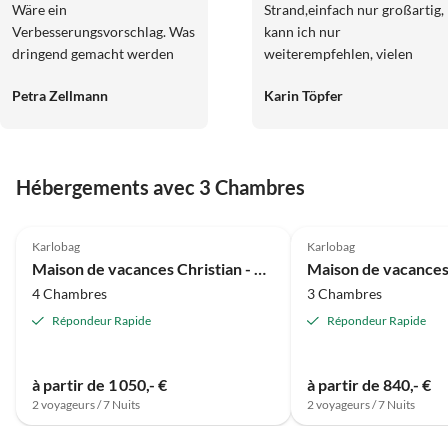
Wäre ein
Strand,einfach nur großartig,
Verbesserungsvorschlag. Was
kann ich nur
dringend gemacht werden
weiterempfehlen, vielen
müsste ist ein Geländer
Dank nochmal an die
Petra Zellmann
Karin Töpfer
sowohl für die pooltreppe als
Vermieter,Thomas,Karin und
auch für die Treppe um zum
Karin!!!
Pool zu gelangen. Ich bin am
letzten Tag leider
Hébergements avec 3 Chambres
ausgerutscht und habe mir
das steißbein angeschlagen.
4.9
(22)
5.0
(12)
Dadurch war meine
Karlobag
Karlobag
heimfahrt die Hölle. Sollte
Maison de vacances Christian - Appartement de Vacances Top 1
dringend gemacht werden.
4 Chambres
3 Chambres
Ansonsten ein super
Urlaub!!!!
Répondeur Rapide
Répondeur Rapide
à partir de 1 050,- €
à partir de 840,- €
2 voyageurs / 7 Nuits
2 voyageurs / 7 Nuits