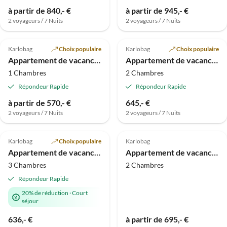
à partir de 840,- €
à partir de 945,- €
2 voyageurs / 7 Nuits
2 voyageurs / 7 Nuits
5.0
(4)
5.0
(2)
Karlobag
Choix populaire
Karlobag
Choix populaire
Appartement de vacances Anita avec Piscine - Top 2
Appartement de vacances Anita avec piscine - Top 3
1 Chambres
2 Chambres
Répondeur Rapide
Répondeur Rapide
à partir de 570,- €
645,- €
2 voyageurs / 7 Nuits
2 voyageurs / 7 Nuits
Meilleure
4.4
(2)
Annonce
Karlobag
Choix populaire
Karlobag
Appartement de vacances Braja - Top 3
Appartement de vacances Amaris sur la plage - top 2
3 Chambres
2 Chambres
Répondeur Rapide
20% de réduction
·
Court
séjour
636,- €
à partir de 695,- €