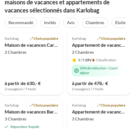
maisons de vacances et appartements de
vacances sélectionnés dans Karlobag
Recommandé
Invités
Avis
Chambres
Étoiles
5.0
(22)
4.9
(19)
Karlobag
Choix populaire
Karlobag
Choix populaire
Maison de vacances Carlo - Appartement de Vacances Top 2
Appartement de vacances Villa
2 Chambres
2 Chambres
3
/ 5
Classification
20% de réduction
·
Court
séjour
à partir de 630,- €
à partir de 478,- €
2 voyageurs / 7 Nuits
2 voyageurs / 7 Nuits
5.0
(12)
5.0
(6)
Karlobag
Choix populaire
Karlobag
Choix populaire
Maison de vacances Baricevic - Appartement de vacances Top 4
Appartement de vacances Anita avec Piscine - Top 1
3 Chambres
3 Chambres
Répondeur Rapide