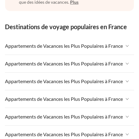
que des idées de vacances.
Plus
Destinations de voyage populaires en France
Appartements de Vacances les Plus Populaires à France
Appartements de Vacances à France
Appartements de Vacances les Plus Populaires à France
Appartements de Vacances à Paris-Ile de France
Appartements de Vacances à France
Appartements de Vacances les Plus Populaires à France
Appartements de Vacances à Paris
Appartements de Vacances à Paris-Ile de France
Appartements de Vacances à Alpes françaises
Appartements de Vacances à France
Appartements de Vacances les Plus Populaires à France
Appartements de Vacances à Paris
Appartements de Vacances à Côte atlantique
Appartements de Vacances à Paris-Ile de France
Appartements de Vacances à Alpes françaises
Appartements de Vacances à France
Appartements de Vacances les Plus Populaires à France
Appartements de Vacances à la Normandie
Appartements de Vacances à Paris
Appartements de Vacances à Côte atlantique
Appartements de Vacances à Paris-Ile de France
Appartements de Vacances à Sud de la France
Appartements de Vacances à Alpes françaises
Appartements de Vacances à France
Appartements de Vacances les Plus Populaires à France
Appartements de Vacances à la Normandie
Appartements de Vacances à Paris