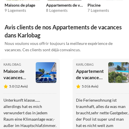
Maisons de plage
Appartements de vacances pas chers
Piscine
9 Logements
8 Logements
7 Logements
Avis clients de nos Appartements de vacances
dans Karlobag
Nous voulons vous offrir toujours la meilleure expérience de
vacances. Ces clients sont déjà convaincus.
KARLOBAG
KARLOBAG
Maison de
Appartement
vacances
de vacances
Baricevic -
Anita avec
5.0 (12 Avis)
5.0 (6 Avis)
Appartement
Piscine - Top
de vacances
1
Unterkunft klasse......
Die Ferienwohnung ist
Top 4
allerdings hat es mich
traumhaft, alles da was man
verwundert das in jedem
braucht,sehr nette Gastgeber,
Raum eine Klimaanlage war,-
der Pool ist super und man
außer im Hauptschlafzimmer.
hat es nicht weit zum