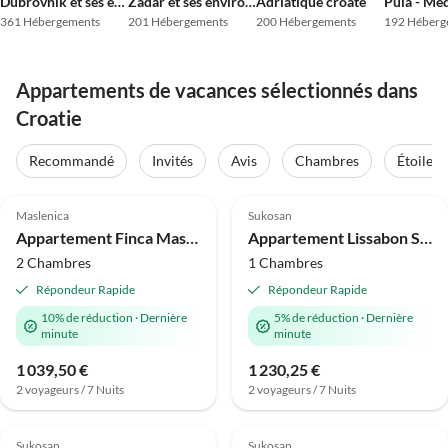
Dubrovnik et ses environs
Zadar et ses environs
Adriatique croate
Pula - Me
361 Hébergements
201 Hébergements
200 Hébergements
192 Héberg
Appartements de vacances sélectionnés dans
Croatie
Recommandé
Invités
Avis
Chambres
Étoiles
Meilleure
Meilleure
4.5
(4)
Annonce
4.8
(2)
Annonce
Maslenica
Sukosan
Appartement Finca Maslenica
Appartement Lissabon Suite P3
2 Chambres
1 Chambres
Répondeur Rapide
Répondeur Rapide
10% de réduction
·
Dernière
5% de réduction
·
Dernière
minute
minute
1 039,50 €
1 230,25 €
2 voyageurs / 7 Nuits
2 voyageurs / 7 Nuits
Meilleure
Meilleure
5.0
(1)
Annonce
5.0
(1)
Annonce
Sukosan
Sukosan