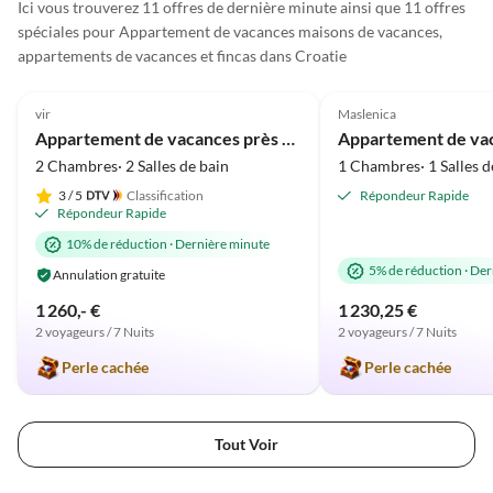
Ici vous trouverez 11 offres de dernière minute ainsi que 11 offres
sauber und sortiert-nichts
spéciales pour Appartement de vacances maisons de vacances,
defektes in den Schränken -
appartements de vacances et fincas dans Croatie
das sind Traum-
Meilleure
5.0
(3)
Annonce
5.0
(2)
Ferienwohnungen. Kapseln
für den ersten
vir
Maslenica
Ankunftskaffee :-) und ab auf
Appartement de vacances près de la plage
die riesen Terrasse mit
2 Chambres· 2 Salles de bain
1 Chambres· 1 Salles d
Schiebeelementen und einem
3
/ 5
Classification
Répondeur Rapide
Gasgrill. Der Blick aufs Meer
Répondeur Rapide
und zum Whirlpool. Vier
10% de réduction
·
Dernière minute
Liegen und ein alter
5% de réduction
·
Der
Olivenbaum, der Schatten
Annulation gratuite
spendet. Der Parkplatz direkt
1 260,- €
1 230,25 €
davor. Es war die schönste
2 voyageurs / 7 Nuits
2 voyageurs / 7 Nuits
Wohnung. Andreas war
Perle cachée
Perle cachée
immer mega lieb und
hilfsbereit!
Tout Voir