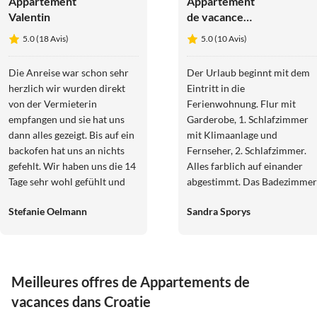
Appartement
Appartement
Valentin
de vacances
Vodice SJ1
5.0 (18 Avis)
5.0 (10 Avis)
Die Anreise war schon sehr
Der Urlaub beginnt mit dem
herzlich wir wurden direkt
Eintritt in die
von der Vermieterin
Ferienwohnung. Flur mit
empfangen und sie hat uns
Garderobe, 1. Schlafzimmer
dann alles gezeigt. Bis auf ein
mit Klimaanlage und
backofen hat uns an nichts
Fernseher, 2. Schlafzimmer.
gefehlt. Wir haben uns die 14
Alles farblich auf einander
Tage sehr wohl gefühlt und
abgestimmt. Das Badezimmer
die Vermieter waren spitze
mit offener Dusche und
Stefanie Oelmann
Sandra Sporys
weiter so. Vg
Waschmaschine. Der Gang in
den großen klimatisierten
Wohn-Küchenbereich mit
hochwertigen Geschirr,
Geschirrspüler, Backofen,
Meilleures offres de Appartements de
Mikrowelle, Kühlschrank und
vacances dans Croatie
Gefrierschrank. So etwas von