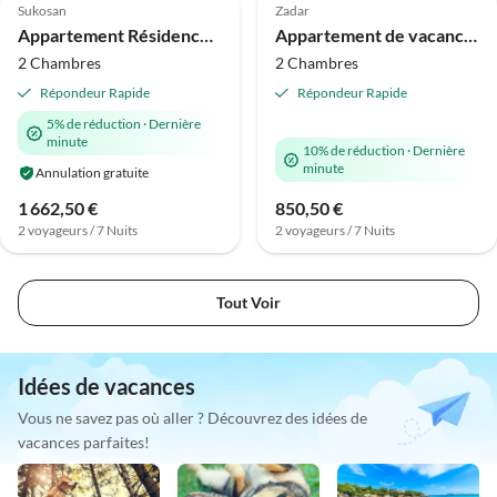
Sukosan
Zadar
Appartement Résidence World Singapour/Rio de Janeiro
Appartement de vacances Finca Maslenica
2 Chambres
2 Chambres
Répondeur Rapide
Répondeur Rapide
5% de réduction
·
Dernière
minute
10% de réduction
·
Dernière
minute
Annulation gratuite
1 662,50 €
850,50 €
2 voyageurs / 7 Nuits
2 voyageurs / 7 Nuits
Tout Voir
Idées de vacances
Vous ne savez pas où aller ? Découvrez des idées de
vacances parfaites!