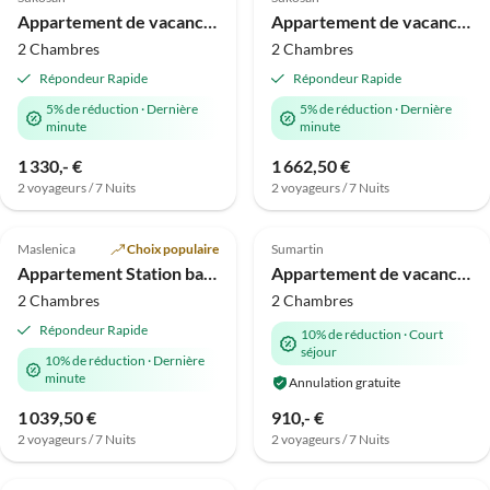
Vacances à la plage
Appartement de vacances Résidence World Miami/Sydney
Appartement de vacances Barcelona Suite P2
2 Chambres
2 Chambres
Répondeur Rapide
Répondeur Rapide
5% de réduction
·
Dernière
5% de réduction
·
Dernière
minute
minute
1 330,- €
1 662,50 €
2 voyageurs / 7 Nuits
2 voyageurs / 7 Nuits
Meilleure
Meilleure
5.0
(1)
Annonce
Annonce
Maslenica
Choix populaire
Sumartin
Vacances à la plage
Appartement Station balnéaire
Appartement de vacances SUR LA PLAGE, BORD DE MER
2 Chambres
2 Chambres
Répondeur Rapide
10% de réduction
·
Court
séjour
10% de réduction
·
Dernière
minute
Annulation gratuite
1 039,50 €
910,- €
2 voyageurs / 7 Nuits
2 voyageurs / 7 Nuits
Meilleure
Meilleure
Annonce
Annonce