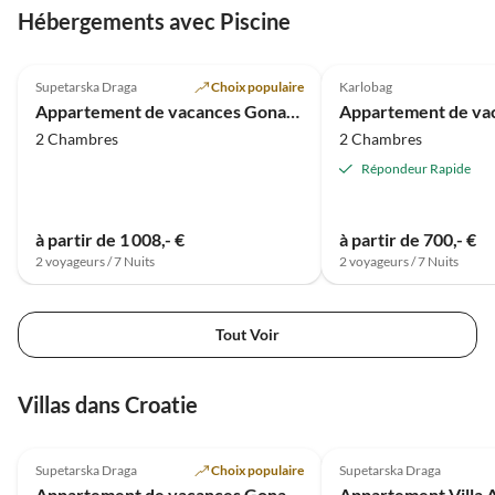
Hébergements avec Piscine
4.9
(4)
5.0
(3)
Supetarska Draga
Choix populaire
Karlobag
Appartement de vacances Gonar - Plage de sable à proximité
2 Chambres
2 Chambres
Répondeur Rapide
à partir de 1 008,- €
à partir de 700,- €
2 voyageurs / 7 Nuits
2 voyageurs / 7 Nuits
Tout Voir
Villas dans Croatie
4.9
(4)
5.0
(2)
Supetarska Draga
Choix populaire
Supetarska Draga
Appartement de vacances Gonar - Plage de sable à proximité