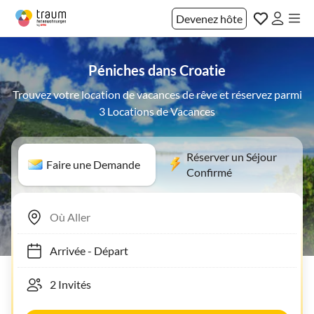
Devenez hôte
Péniches dans Croatie
Trouvez votre location de vacances de rêve et réservez parmi
3 Locations de Vacances
Réserver un Séjour
Faire une Demande
Confirmé
Arrivée
-
Départ