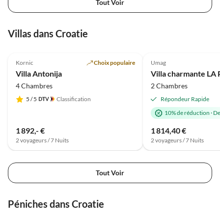
Tout Voir
Villas dans Croatie
Meilleure
5.0
(20)
Annonce
5.0
(1)
Kornic
Choix populaire
Umag
Villa Antonija
4 Chambres
2 Chambres
5
/ 5
Classification
Répondeur Rapide
10% de réduction
·
De
1 892,- €
1 814,40 €
2 voyageurs / 7 Nuits
2 voyageurs / 7 Nuits
Tout Voir
Péniches dans Croatie