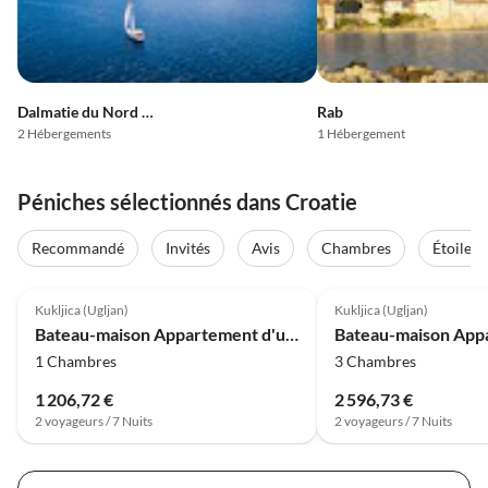
Dalmatie du Nord - Moyenne Adriatique
Rab
2 Hébergements
1 Hébergement
Péniches sélectionnés dans Croatie
Recommandé
Invités
Avis
Chambres
Étoiles
Kukljica (Ugljan)
Kukljica (Ugljan)
Bateau-maison Appartement d'une chambre avec vue sur la mer
1 Chambres
3 Chambres
1 206,72 €
2 596,73 €
2 voyageurs / 7 Nuits
2 voyageurs / 7 Nuits