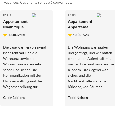
vacances. Ces clients sont déjà convaincus.
PARIS
PARIS
Appartement
Appartement
Magnifique
Appartement
studio - 2P -
Moderne -
4.8 (83 Avis)
4.8 (80 Avis)
Place-
2BR/6P -
Vendôme
Tour Eiffel
Die Lage war hervorragend
Die Wohnung war sauber
(sehr zentral), und die
und gepflegt, und wir hatten
Wohnung sowie die
einen tollen Aufenthalt mit
Wohnanlage waren sehr
meiner Frau und unseren vier
schön und sicher. Die
Kindern. Die Gegend war
Kommunikation mit der
sicher, und die
Hausverwaltung und die
Nachbarstraße war eine
Wegbeschreibung zur
hübsche, von Bäumen
Wohnung waren jedoch
gesäumte Straße mit Cafés
Gildy Babiera
Todd Nelson
äußerst mangelhaft. Die
und Geschäften. Es gab ein
Wegbeschreibung zum
paar kleinere Probleme:
Zimmer war unklar (teils auf
WLAN, Klimaanlage und
Englisch, teils auf
Waschbecken im