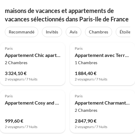
maisons de vacances et appartements de
vacances sélectionnés dans Paris-Ile de France
Recommandé
Invités
Avis
Chambres
Étoiles
4.8
(79)
4.8
(78)
Paris
Paris
Appartement Chic apartment - 2BR/6P - Trocadero/ Eiffel Tower
Appartement avec Terrasse - 1BR/4P - Tour Eiffel
2 Chambres
1 Chambres
3 324,10 €
1 884,40 €
2 voyageurs / 7 Nuits
2 voyageurs / 7 Nuits
4.8
(72)
4.8
(66)
Paris
Paris
Appartement Cosy and peaceful studio - 2P - Paris Center
Appartement Charmant appartement - 2BR/6P - Grands Boulevards
2 Chambres
999,60 €
2 847,90 €
2 voyageurs / 7 Nuits
2 voyageurs / 7 Nuits
4.8
(65)
4.0
(62)