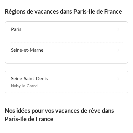
lediglich zwei Badetücher
und ein Handtuch. Ich weiß
Régions de vacances dans Paris-Ile de France
nicht, ob das üblich ist, aber
in anderen VRBO-
Unterkünften, in denen ich
Paris
gewohnt habe, waren immer
mehrere Sets vorhanden.
Leider entsprach dieser
Seine-et-Marne
Aufenthalt nicht meinen
Erwartungen, insbesondere
angesichts des Preises.
Seine-Saint-Denis
Noisy-le-Grand
Nos idées pour vos vacances de rêve dans
Paris-Ile de France