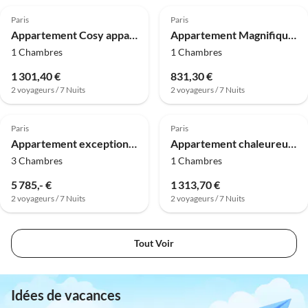
Paris
Paris
Appartement Cosy appartement- 4P- Le Marais
Appartement Magnifique studio - 2P - Levallois-Perret
1 Chambres
1 Chambres
1 301,40 €
831,30 €
2 voyageurs / 7 Nuits
2 voyageurs / 7 Nuits
4.0
(56)
4.0
(34)
Paris
Paris
Appartement exceptionnel - 3BR/8P - Pantheon
Appartement chaleureux - 2 pièces/4 pièces - Grands Boulevards
3 Chambres
1 Chambres
5 785,- €
1 313,70 €
2 voyageurs / 7 Nuits
2 voyageurs / 7 Nuits
Tout Voir
Idées de vacances