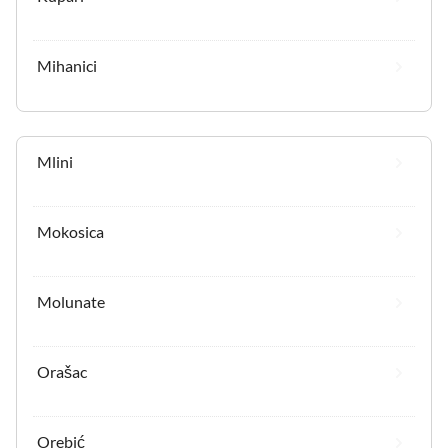
Mihanici
Mlini
Mokosica
Molunate
Orašac
Orebić