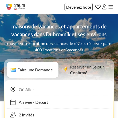
Devenez hôte
maisons de vacances et appartements de
vacances dans Dubrovnik et ses environs
Trouvez votre location de vacances de rêve et réservez parmi
400 Locations de Vacances
Réserver un Séjour
Faire une Demande
Confirmé
Arrivée
-
Départ