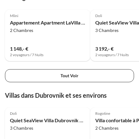
4.0
(34)
4.8
(34)
Mlini
Doli
Appartement Apartment LaVilla - Two Bedroom Apartment with Balcony and Sea View (Žuti)
2 Chambres
3 Chambres
1 148,- €
3 192,- €
2 voyageurs / 7 Nuits
2 voyageurs / 7 Nuits
Tout Voir
Villas dans Dubrovnik et ses environs
4.8
(34)
4.0
(3)
Doli
Rogotine
Quiet SeaView Villa Dubrovnik Region - Three Bedroom Villa with Terrace and Swimming Pool
3 Chambres
2 Chambres