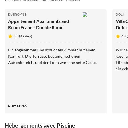
DUBROVNIK
DOLI
Appartement Apartments and
Villa 
Room Frane - Double Room
Dubro
Bedro
4.8 (42 Avis)
4.8 
Swimm
Ein angenehmes und schlichtes Zimmer mit allem
Wir ha
Komfort. Die Terrasse bot einen schönen
geschä
Außenbereich, und der Föhn war eine nette Geste.
Filmab
ein ec
Ruiz Furió
Hébergements avec Piscine