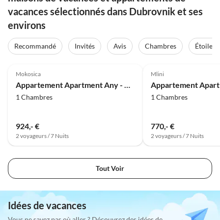
vacances sélectionnés dans Dubrovnik et ses
environs
Recommandé
Invités
Avis
Chambres
Étoiles
4.0
(46)
4.0
(30)
Mokosica
Mlini
Appartement Apartment Any - One Bedroom Apartment with Terrace and Sea View
1 Chambres
1 Chambres
924,- €
770,- €
2 voyageurs / 7 Nuits
2 voyageurs / 7 Nuits
Tout Voir
Idées de vacances
Vous ne savez pas où aller ? Découvrez des idées de