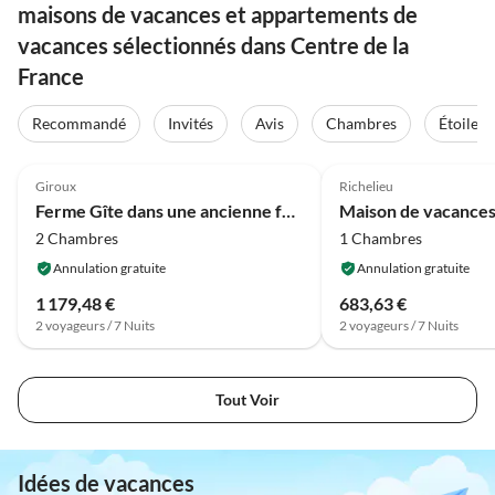
maisons de vacances et appartements de
vacances sélectionnés dans Centre de la
France
Recommandé
Invités
Avis
Chambres
Étoiles
4.1
(41)
4.1
(30)
Giroux
Richelieu
Ferme Gîte dans une ancienne ferme isolée
2 Chambres
1 Chambres
Annulation gratuite
Annulation gratuite
1 179,48 €
683,63 €
2 voyageurs / 7 Nuits
2 voyageurs / 7 Nuits
Tout Voir
Idées de vacances