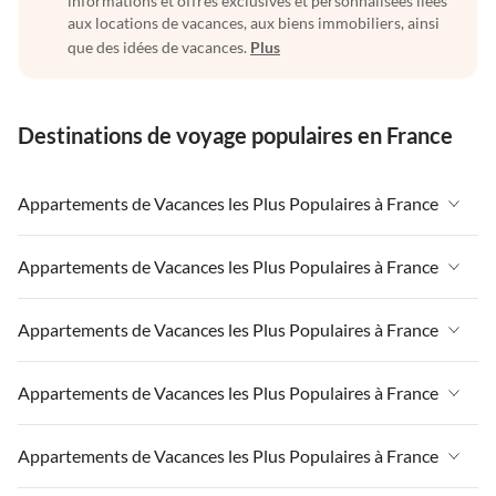
informations et offres exclusives et personnalisées liées
aux locations de vacances, aux biens immobiliers, ainsi
que des idées de vacances.
Plus
Destinations de voyage populaires en France
Appartements de Vacances les Plus Populaires à France
Appartements de Vacances à France
Appartements de Vacances les Plus Populaires à France
Appartements de Vacances à Paris-Ile de France
Appartements de Vacances à France
Appartements de Vacances les Plus Populaires à France
Appartements de Vacances à Paris
Appartements de Vacances à Paris-Ile de France
Appartements de Vacances à Alpes françaises
Appartements de Vacances à France
Appartements de Vacances les Plus Populaires à France
Appartements de Vacances à Paris
Appartements de Vacances à Côte atlantique
Appartements de Vacances à Paris-Ile de France
Appartements de Vacances à Alpes françaises
Appartements de Vacances à France
Appartements de Vacances les Plus Populaires à France
Appartements de Vacances à la Normandie
Appartements de Vacances à Paris
Appartements de Vacances à Côte atlantique
Appartements de Vacances à Paris-Ile de France