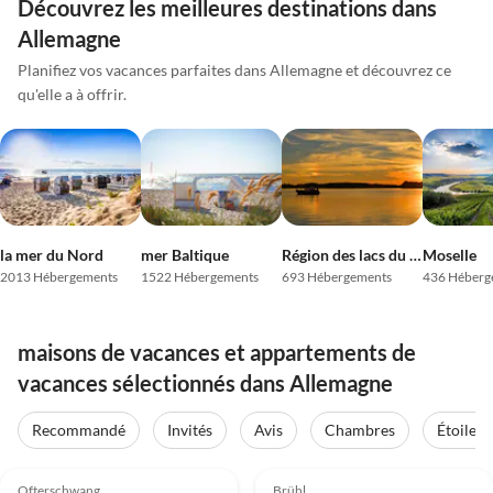
Découvrez les meilleures destinations dans
Allemagne
Planifiez vos vacances parfaites dans Allemagne et découvrez ce
qu'elle a à offrir.
la mer du Nord
mer Baltique
Région des lacs du Mecklembourg
Moselle
2013 Hébergements
1522 Hébergements
693 Hébergements
436 Héberg
maisons de vacances et appartements de
vacances sélectionnés dans Allemagne
Recommandé
Invités
Avis
Chambres
Étoiles
Meilleure
Meilleure
5.0
(29)
Annonce
4.9
(23)
Annonce
Ofterschwang
Brühl