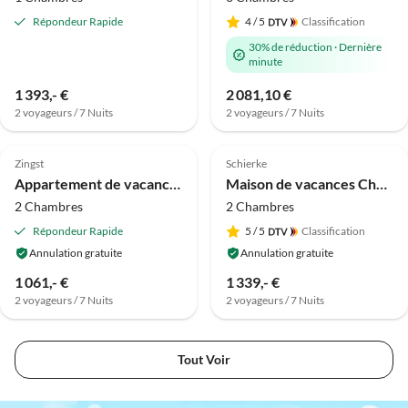
Répondeur Rapide
4
/ 5
Classification
30% de réduction
·
Dernière
minute
1 393,- €
2 081,10 €
2 voyageurs / 7 Nuits
2 voyageurs / 7 Nuits
Meilleure
Meilleure
Annonce
Annonce
Zingst
Schierke
Appartement de vacances Appartement Boddenblick 25 au vieux port
Maison de vacances Chalet Bergwald Wellness 7
2 Chambres
2 Chambres
Répondeur Rapide
5
/ 5
Classification
Annulation gratuite
Annulation gratuite
1 061,- €
1 339,- €
2 voyageurs / 7 Nuits
2 voyageurs / 7 Nuits
Tout Voir