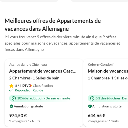
Hausverwalterin sind sehr
nett und stehen bei evtl.
Fragen bzw. Anliegen
Meilleures offres de Appartements de
jederzeit zur Verfügung.
vacances dans Allemagne
Positiv zu erwähnen ist noch
Ici vous trouverez 9 offres de dernière minute ainsi que 9 offres
die Nähe zum Deich und den
spéciales pour maisons de vacances, appartements de vacances et
von den Kindern sehr lieb
fincas dans Allemagne
gewonnenen Schafen. Alles
Meilleure
5.0
(39)
Annonce
5.0
(22)
in allem eine perfekte
Ferienunterkunft.
Aschau dans le Chiemgau
Kobern-Gondorf
Vue sur la montagne
Appartement de vacances Cascade dans la maison Waldwinkel
2 Chambres· 1 Salles de bain
1 Chambres· 1 Salles d
5
/ 5
Classification
Répondeur Rapide
10% de réduction
·
Dernière minute
5% de réduction
·
Der
Annulation gratuite
Annulation gratuite
974,50 €
644,65 €
2 voyageurs / 7 Nuits
2 voyageurs / 7 Nuits