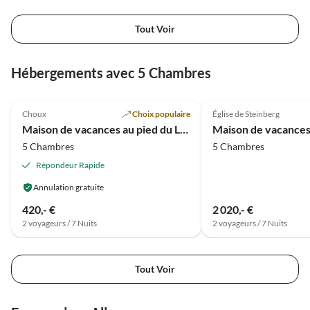
Tout Voir
Visite
virtuelle
Hébergements avec 5 Chambres
Meilleure
5.0
(13)
Annonce
4.8
(5)
Choux
Choix populaire
Église de Steinberg
Paradis familial
Maison de vacances au pied du Lilienstein
5 Chambres
5 Chambres
Répondeur Rapide
Annulation gratuite
420,- €
2 020,- €
2 voyageurs / 7 Nuits
2 voyageurs / 7 Nuits
Tout Voir