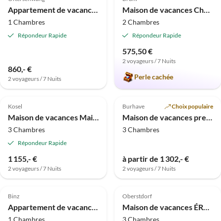
Appartement de vacances Wohlgemut
Maison de vacances Château Brühl
1 Chambres
2 Chambres
Répondeur Rapide
Répondeur Rapide
575,50 €
2 voyageurs / 7 Nuits
860,- €
Perle cachée
2 voyageurs / 7 Nuits
Meilleure
Meilleure
4.9
(23)
Annonce
4.9
(13)
Annonce
Kosel
Burhave
Choix populaire
Maison de vacances Maison de Fermeture
Maison de vacances premium : Robbenplate N° 21
3 Chambres
3 Chambres
Répondeur Rapide
1 155,- €
à partir de 1 302,- €
2 voyageurs / 7 Nuits
2 voyageurs / 7 Nuits
Meilleure
Meilleure
5.0
(3)
Annonce
Annonce
Binz
Oberstdorf
Appartement de vacances Hippocampe - Villa Freia
Maison de vacances ÉRABLE
1 Chambres
3 Chambres