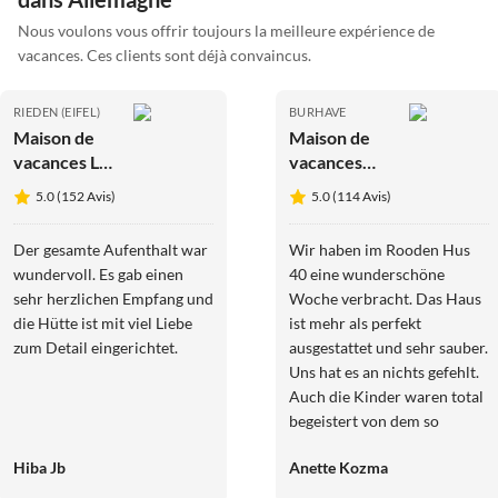
Nous voulons vous offrir toujours la meilleure expérience de
vacances. Ces clients sont déjà convaincus.
RIEDEN (EIFEL)
BURHAVE
Maison de
Maison de
vacances La
vacances
Cabane de
Dat Roode
5.0 (152 Avis)
5.0 (114 Avis)
Heide 3
Hus 40
Der gesamte Aufenthalt war
Wir haben im Rooden Hus
wundervoll. Es gab einen
40 eine wunderschöne
sehr herzlichen Empfang und
Woche verbracht. Das Haus
die Hütte ist mit viel Liebe
ist mehr als perfekt
zum Detail eingerichtet.
ausgestattet und sehr sauber.
Uns hat es an nichts gefehlt.
Auch die Kinder waren total
begeistert von dem so
liebevoll eingerichteten
Hiba Jb
Anette Kozma
Kinderzimmer. Sowohl der
Vermieter als auch die