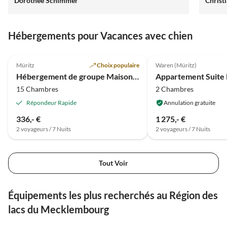
Dorothee Schimmer
Christ
Hébergements pour Vacances avec chien
5.0
(27)
4.8
(7)
Müritz
Choix populaire
Waren (Müritz)
Hébergement de groupe Maison de vacances Sorgenlos à Groß Gievitz
15 Chambres
2 Chambres
Répondeur Rapide
Annulation gratuite
336,- €
1 275,- €
2 voyageurs / 7 Nuits
2 voyageurs / 7 Nuits
Tout Voir
Équipements les plus recherchés au Région des
lacs du Mecklembourg