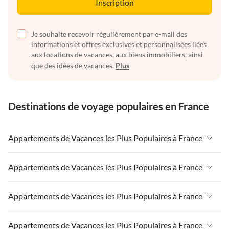
Inscription
Je souhaite recevoir régulièrement par e-mail des
informations et offres exclusives et personnalisées liées
aux locations de vacances, aux biens immobiliers, ainsi
que des idées de vacances.
Plus
Destinations de voyage populaires en France
Appartements de Vacances les Plus Populaires à France
Appartements de Vacances à France
Appartements de Vacances les Plus Populaires à France
Appartements de Vacances à Paris-Ile de France
Appartements de Vacances à France
Appartements de Vacances les Plus Populaires à France
Appartements de Vacances à Paris
Appartements de Vacances à Paris-Ile de France
Appartements de Vacances à Alpes françaises
Appartements de Vacances à France
Appartements de Vacances les Plus Populaires à France