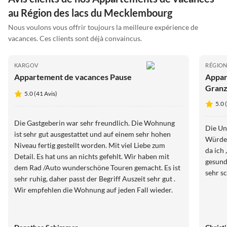
au Région des lacs du Mecklembourg
Nous voulons vous offrir toujours la meilleure expérience de
vacances. Ces clients sont déjà convaincus.
KARGOV
RÉGION
Appartement de vacances Pause
Appar
Gran
5.0 (41 Avis)
5.0 
Die Gastgeberin war sehr freundlich. Die Wohnung
Die Un
ist sehr gut ausgestattet und auf einem sehr hohen
Würden
Niveau fertig gestellt worden. Mit viel Liebe zum
da ich
Detail. Es hat uns an nichts gefehlt. Wir haben mit
gesund
dem Rad /Auto wunderschöne Touren gemacht. Es ist
sehr ruhig, daher passt der Begriff Auszeit sehr gut .
Wir empfehlen die Wohnung auf jeden Fall wieder.