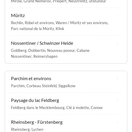
Mirow
,
Grand Nemerov
,
Priepert
,
Neustrélitz
,
utilisateur
Müritz
Rechlin
,
Röbel et environs
,
Waren / Müritz et ses environs
,
Parc national de la Müritz
,
Klink
Nossentiner / Schwinzer Heide
Goldberg
,
Dobbertin
,
Nouveau poseur
,
Cabane
Nossentiner
,
Reimershagen
Parchim et environs
Parchim
,
Corbeau Steinfeld
,
Siggelkow
Paysage du lac Feldberg
Feldberg dans le Mecklembourg
,
Clé à molette
,
Conow
Rheinsberg - Fürstenberg
Rheinsberg
,
Lychen