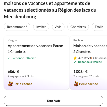
maisons de vacances et appartements de
vacances sélectionnés au Région des lacs du
Mecklembourg
Recommandé
Invités
Avis
Chambres
Étoiles
Meilleure
5.0
(41)
Annonce
5.0
(32)
Kargov
Rechlin
Appartement de vacances Pause
Maison de vacance
1 Chambres
2 Chambres
Répondeur Rapide
4
/ 5
Classificat
Répondeur Rapide
686,- €
1 003,- €
2 voyageurs / 7 Nuits
2 voyageurs / 7 Nuits
Perle cachée
Perle cachée
Tout Voir