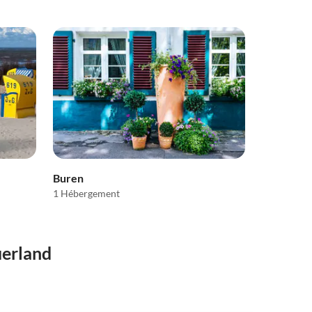
Buren
1 Hébergement
uerland
Visite
virtuelle
Meilleure
Meilleure
Annonce
5.0
(6)
Annonce