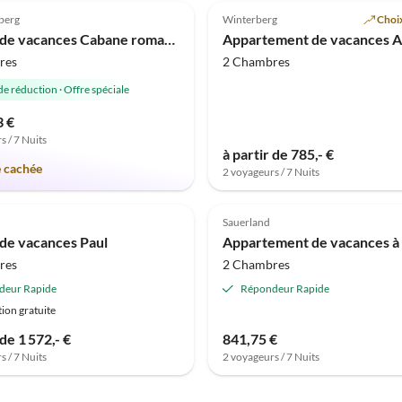
berg
Winterberg
Choix
Maison de vacances Cabane romantique Comté
res
2 Chambres
de réduction
·
Offre spéciale
3 €
s / 7 Nuits
à partir de 785,- €
e cachée
2 voyageurs / 7 Nuits
Meilleure
(3)
Annonce
Sauerland
de vacances Paul
res
2 Chambres
deur Rapide
Répondeur Rapide
ion gratuite
 de 1 572,- €
841,75 €
s / 7 Nuits
2 voyageurs / 7 Nuits