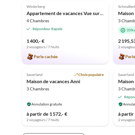
Winterberg
Schmallen
Appartement de vacances Vue sur la ville de Winterberg
4 Chambres
3 Chamb
Répondeur Rapide
35% 
1 400,- €
2 195,5
2 voyageurs / 7 Nuits
2 voyageur
Perle cachée
Perl
Meilleure
5.0
(3)
Annonce
5.0
Sauerland
Choix populaire
Sauerland
Maison de vacances Anni
Maison 
3 Chambres
3 Chamb
Répon
Annulation gratuite
Annulat
à partir de 1 572,- €
à partir
2 voyageurs / 7 Nuits
2 voyageur