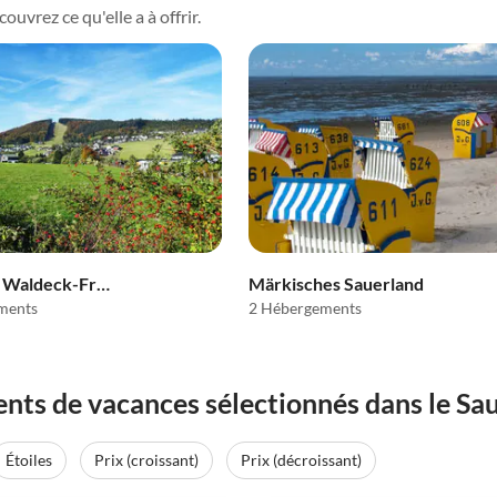
uvrez ce qu'elle a à offrir.
District de Waldeck-Frankenberg (Sauerland)
Märkisches Sauerland
ments
2 Hébergements
nts de vacances sélectionnés dans le Sa
Étoiles
Prix (croissant)
Prix (décroissant)
Meilleure
(20)
Annonce
4.4
(7)