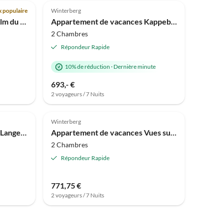
 populaire
Winterberg
Appartement de vacances Alm du Sauerland
Appartement de vacances Kappeblick au carrousel de ski
2 Chambres
Répondeur Rapide
10% de réduction
·
Dernière minute
693,- €
2 voyageurs / 7 Nuits
Meilleure
Annonce
Winterberg
Appartement de vacances à Langewiese près de Winterberg
Appartement de vacances Vues sur la montagne et le lac
2 Chambres
Répondeur Rapide
771,75 €
2 voyageurs / 7 Nuits