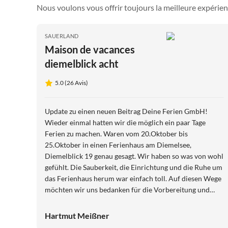
Nous voulons vous offrir toujours la meilleure expérien
SAUERLAND
Maison de vacances
diemelblick acht
5.0 (26 Avis)
Update zu einen neuen Beitrag Deine Ferien GmbH!
Wieder einmal hatten wir die möglich ein paar Tage
Ferien zu machen. Waren vom 20.Oktober bis
25.Oktober in einen Ferienhaus am Diemelsee,
Diemelblick 19 genau gesagt. Wir haben so was von wohl
gefühlt. Die Sauberkeit, die Einrichtung und die Ruhe um
das Ferienhaus herum war einfach toll. Auf diesen Wege
möchten wir uns bedanken für die Vorbereitung und
Bereitstellung von der Unterkunft. Es war uns eine große
Ehre mit ihren Unternehmen gemeinsam Ferien zu
Hartmut Meißner
machen. Liebe Grüße Bettina Schlehahn Hartmut