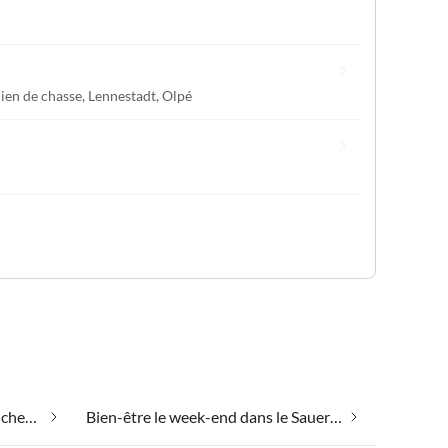
ien de chasse
,
Lennestadt
,
Olpé
Appartements de vacances pas chers dans le Sauerland
Bien-être le week-end dans le Sauerland