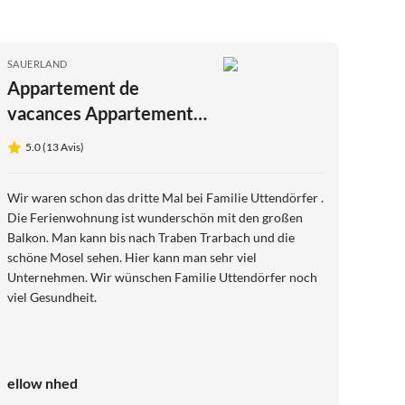
SAUERLAND
Appartement de
vacances Appartement
de rêve sur l'étang du
5.0 (13 Avis)
moulin
Wir waren schon das dritte Mal bei Familie Uttendörfer .
Die Ferienwohnung ist wunderschön mit den großen
Balkon. Man kann bis nach Traben Trarbach und die
schöne Mosel sehen. Hier kann man sehr viel
Unternehmen. Wir wünschen Familie Uttendörfer noch
viel Gesundheit.
ellow nhed