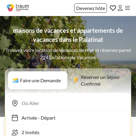
Devenez hôte
maisons de vacances et appartements de
vacances dans le Palatinat
Trouvez votre location de vacances de rêve et réservez parmi
224 Locations de Vacances
Réserver un Séjour
Faire une Demande
Confirmé
Arrivée
-
Départ