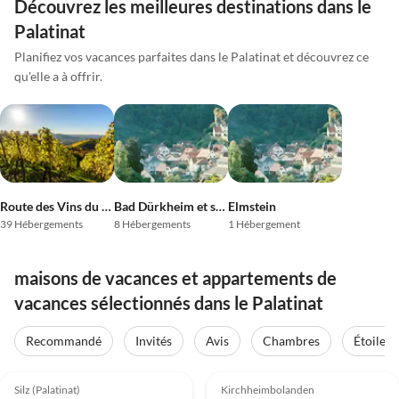
Découvrez les meilleures destinations dans le
Palatinat
Planifiez vos vacances parfaites dans le Palatinat et découvrez ce
qu'elle a à offrir.
Route des Vins du Sud
Bad Dürkheim et ses environs
Elmstein
39 Hébergements
8 Hébergements
1 Hébergement
maisons de vacances et appartements de
vacances sélectionnés dans le Palatinat
Recommandé
Invités
Avis
Chambres
Étoiles
Meilleure
Meilleure
4.9
(38)
Annonce
4.9
(9)
Annonce
Silz (Palatinat)
Kirchheimbolanden