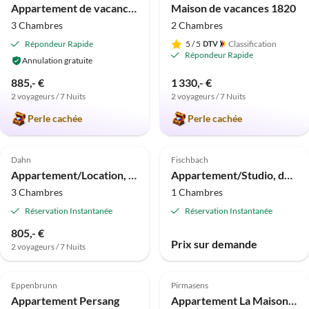
Appartement de vacances Maison d'hôtes Sonnenberg
Maison de vacances 1820
3 Chambres
2 Chambres
Répondeur Rapide
5
/ 5
Classification
Répondeur Rapide
Annulation gratuite
885,- €
1 330,- €
2 voyageurs / 7 Nuits
2 voyageurs / 7 Nuits
Perle cachée
Perle cachée
Dahn
Fischbach
Appartement/Location, douche, WC, 3 chambres à coucher
Appartement/Studio, douche et bain, WC, 1 chambre à coucher
3 Chambres
1 Chambres
Réservation Instantanée
Réservation Instantanée
805,- €
Prix sur demande
2 voyageurs / 7 Nuits
Eppenbrunn
Pirmasens
Appartement Persang
Appartement La Maison Bleue - De la grange à l'appartement de vacances