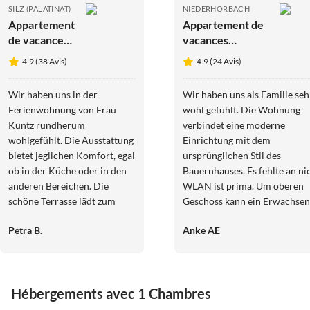
SILZ (PALATINAT)
NIEDERHORBACH
Appartement
Appartement de
de vacances
vacances
Maison
"Owwedriwwer"
4.9 (38 Avis)
4.9 (24 Avis)
d'hôtes
au Guesthouse
Sonnenberg
Martinshof
Wir haben uns in der
Wir haben uns als Familie seh
Ferienwohnung von Frau
wohl gefühlt. Die Wohnung
Kuntz rundherum
verbindet eine moderne
wohlgefühlt. Die Ausstattung
Einrichtung mit dem
bietet jeglichen Komfort, egal
ursprünglichen Stil des
ob in der Küche oder in den
Bauernhauses. Es fehlte an nichts,
anderen Bereichen. Die
WLAN ist prima. Um oberen
schöne Terrasse lädt zum
Geschoss kann ein Erwachsen
Entspannen nach den
nicht aufrecht stehen, ist aber
Petra B.
Anke AE
Besichtigungs- oder
Kinder ein spannendes Spiel-
Wandertouren ein. Wir
Abenteuerzimmer. Der Haus 
wurden von Frau Kuntz
Garten sind sehr gepflegt,
zwischendurch auch mit
gemütlich und idyllisch. Er ist sehr
Hébergements avec 1 Chambres
kleinen Leckereien verwöhnt.
gut für Kinder geeignet.
Herzlichen Dank für diese