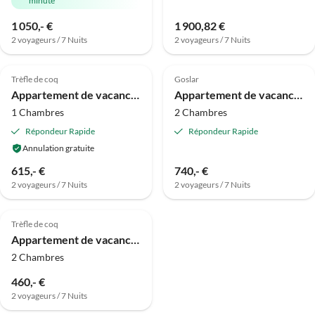
minute
Visite
1 050,- €
1 900,82 €
virtuelle
2 voyageurs / 7 Nuits
2 voyageurs / 7 Nuits
Meilleure
4.3
(1)
Annonce
4.5
(1)
Trèfle de coq
Goslar
Appartement de vacances Hahnenkleer Tied 2
Appartement de vacances Gipfelblick
1 Chambres
2 Chambres
Répondeur Rapide
Répondeur Rapide
Annulation gratuite
615,- €
740,- €
2 voyageurs / 7 Nuits
2 voyageurs / 7 Nuits
Trèfle de coq
Appartement de vacances Sensation de vacances
2 Chambres
460,- €
2 voyageurs / 7 Nuits