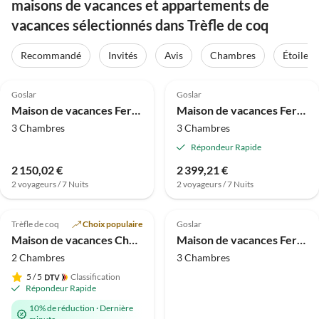
maisons de vacances et appartements de
vacances sélectionnés dans Trèfle de coq
Recommandé
Invités
Avis
Chambres
Étoiles
4.0
(10)
4.0
(10)
Goslar
Goslar
Maison de vacances Ferienhaus im Kurort inkl. Frühstück
Maison de vacances Ferienhaus im Kurort inkl. Frühstück
3 Chambres
3 Chambres
Répondeur Rapide
2 150,02 €
2 399,21 €
2 voyageurs / 7 Nuits
2 voyageurs / 7 Nuits
Meilleure
4.8
(8)
Annonce
4.0
(7)
Trèfle de coq
Choix populaire
Goslar
Maison de vacances Chalet Confort en Bois 5 Étoiles
Maison de vacances Ferienhaus im Kurort inkl. Frühstück
2 Chambres
3 Chambres
5
/ 5
Classification
Répondeur Rapide
10% de réduction
·
Dernière