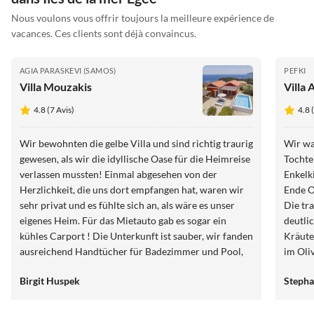
Nous voulons vous offrir toujours la meilleure expérience de
vacances. Ces clients sont déjà convaincus.
AGIA PARASKEVI (SAMOS)
PEFKI
Villa Mouzakis
Villa 
4.8 (7 Avis)
4.8 
Wir bewohnten die gelbe Villa und sind richtig traurig
Wir wa
gewesen, als wir die idyllische Oase für die Heimreise
Tochte
verlassen mussten! Einmal abgesehen von der
Enkelk
Herzlichkeit, die uns dort empfangen hat, waren wir
Ende O
sehr privat und es fühlte sich an, als wäre es unser
Die tr
eigenes Heim. Für das Mietauto gab es sogar ein
deutli
kühles Carport ! Die Unterkunft ist sauber, wir fanden
Kräute
ausreichend Handtücher für Badezimmer und Pool,
im Oli
die Küche ist fein ausgestattet, das einzige was dort
aufgeh
Birgit Huspek
Stepha
fehlt ist ein Kochlöffel und die Erneuerung der zwei
griech
Pfannen wären perfekt! Und schade, dass wir die
für un
sympathische Gastgeberin nicht persönlich
Luxus,