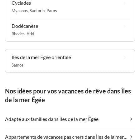
Cyclades
Sie, Fr
Myconos
,
Santorin
,
Paros
freund
Telefo
Sie we
Dodécanèse
haben!
Rhodes
,
Arki
Îles de la mer Égée orientale
Sámos
Nos idées pour vos vacances de rêve dans Îles
de la mer Égée
Adapté aux familles dans Îles de la mer Égée
Appartements de vacances pas chers dans Îles de la mer Égée