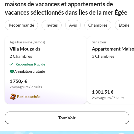
maisons de vacances et appartements de
vacances sélectionnés dans Îles de la mer Égée
Recommandé
Invités
Avis
Chambres
Étoiles
Meilleure
4.8
(7)
Annonce
Agia Paraskevi (Samos)
Sans tour
Villa Mouzakis
2 Chambres
3 Chambres
Répondeur Rapide
Annulation gratuite
1 750,- €
2 voyageurs / 7 Nuits
1 301,51 €
Perle cachée
2 voyageurs / 7 Nuits
Tout Voir