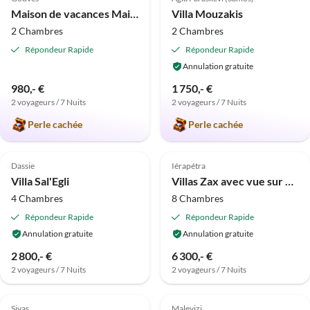
Maison de vacances Maison Conito
Villa Mouzakis
2 Chambres
2 Chambres
Répondeur Rapide
Répondeur Rapide
Annulation gratuite
980,- €
1 750,- €
2 voyageurs / 7 Nuits
2 voyageurs / 7 Nuits
Perle cachée
Perle cachée
Meilleure
Meilleure
Annonce
Annonce
Dassie
Iérapétra
Villa Sal'Egli
Villas Zax avec vue sur mer
4 Chambres
8 Chambres
Répondeur Rapide
Répondeur Rapide
Annulation gratuite
Annulation gratuite
2 800,- €
6 300,- €
2 voyageurs / 7 Nuits
2 voyageurs / 7 Nuits
Meilleure
Meilleure
Annonce
Annonce
Sivas
Malevizi