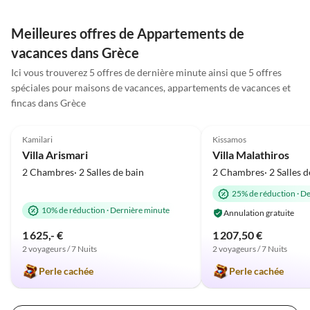
tollen Sehenswürdigkeiten
eine gute Zeit auf der Insel,
und einer
die Menschen sind wirklich
Meilleures offres de Appartements de
atemberaubenden
sehr nett und das leckere
vacances dans Grèce
Landschaft. Die Kreter sind
griechische Essen ist nur zu
so freundlich, hilfsbereit
empfehlen.
Ici vous trouverez 5 offres de dernière minute ainsi que 5 offres
und fröhlich. Wir haben
spéciales pour maisons de vacances, appartements de vacances et
unseren Urlaub sehr
fincas dans Grèce
genossen und kommen auf
5.0
(37)
5.0
(10)
alle Fälle wieder. Herzliche
Kamilari
Kissamos
Grüße Familie Heißler
Villa Arismari
Villa Malathiros
2 Chambres· 2 Salles de bain
2 Chambres· 2 Salles d
25% de réduction
·
De
10% de réduction
·
Dernière minute
Annulation gratuite
1 625,- €
1 207,50 €
2 voyageurs / 7 Nuits
2 voyageurs / 7 Nuits
Perle cachée
Perle cachée