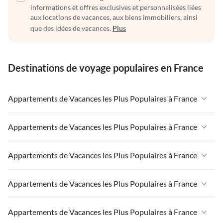
informations et offres exclusives et personnalisées liées
aux locations de vacances, aux biens immobiliers, ainsi
que des idées de vacances.
Plus
Destinations de voyage populaires en France
Appartements de Vacances les Plus Populaires à France
Appartements de Vacances à France
Appartements de Vacances les Plus Populaires à France
Appartements de Vacances à Paris-Ile de France
Appartements de Vacances à France
Appartements de Vacances les Plus Populaires à France
Appartements de Vacances à Paris
Appartements de Vacances à Paris-Ile de France
Appartements de Vacances à Alpes françaises
Appartements de Vacances à France
Appartements de Vacances les Plus Populaires à France
Appartements de Vacances à Paris
Appartements de Vacances à Côte atlantique
Appartements de Vacances à Paris-Ile de France
Appartements de Vacances à Côte atlantique
Appartements de Vacances à France
Appartements de Vacances les Plus Populaires à France
Appartements de Vacances à la Normandie
Appartements de Vacances à Paris