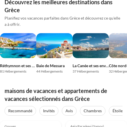
Découvrez les meilleures destinations dans
Grèce
Planifiez vos vacances parfaites dans Grèce et découvrez ce qu'elle
a à offrir.
Réthymnon et ses environs
Baie de Messara
La Canée et ses environs
81 Hébergements
44 Hébergements
37 Hébergements
32 Héberge
maisons de vacances et appartements de
vacances sélectionnés dans Grèce
Recommandé
Invités
Avis
Chambres
Étoiles
Meilleure
Meilleure
4.9
(11)
Annonce
4.8
(7)
Annonce
Gouves
Agia Paraskevi (Samos)