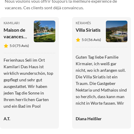
Nous voulons vous offrir toujours la meilleure expérience de
vacances. Ces clients sont déjà convaincus.
KAMILARI
KÉRAMÉS
Maison de
Villa Siriatis
vacances
5.0 (56 Avis)
Seli
5.0 (75 Avis)
Guten Tag liebe Familie
Ferienhaus Seli im Ort
Kirmaier, ich weiß gar
Kamilari Das Haus ist
nicht, wo ich anfangen soll.
wirklich wunderschön, top
Die Villa Siriatis ist ein
gepflegt und sehr gut
Traum. Die Gastgeber
ausgestattet. Wir haben
Nektaria und Mathaios sind
jeden Tag die Sonne in
so herzlich, dass kann man
Ihrem herrlichen Garten
nicht in Worte fassen. Wir
und ein Bad im Pool
waren das erste Mal auf
genossen. Vielen Dank noch
Kreta und sind sehr
A.T.
Diana Heißler
einmal für Ihre
beeindruckt. Eine
Unterstützung bei der
interessante Insel mit vielen
Reiseplanung. Wir hatten