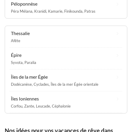
Péloponnèse
Péra Mélana
,
Kranidi
,
Kamarie
,
Finikounda
,
Patras
Thessalie
Afête
Épire
Syvota
,
Paralia
Îles de la mer Égée
Dodécanèse
,
Cyclades
,
Îles de la mer Égée orientale
Îles Ioniennes
Corfou
,
Zante
,
Leucade
,
Céphalonie
Nos idées pour vos vacances de rêve dans