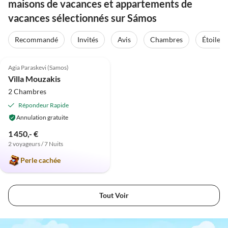
maisons de vacances et appartements de
vacances sélectionnés sur Sámos
Recommandé
Invités
Avis
Chambres
Étoiles
Meilleure
4.8
(7)
Annonce
Agia Paraskevi (Samos)
Villa Mouzakis
2 Chambres
Répondeur Rapide
Annulation gratuite
1 450,- €
2 voyageurs / 7 Nuits
Perle cachée
Tout Voir