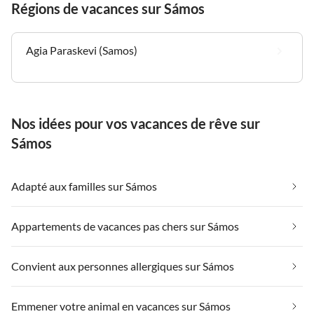
Régions de vacances sur Sámos
bekommt typische,
griechische Speisen!
Danke!!!
Agia Paraskevi (Samos)
Nos idées pour vos vacances de rêve sur
Sámos
Adapté aux familles sur Sámos
Appartements de vacances pas chers sur Sámos
Convient aux personnes allergiques sur Sámos
Emmener votre animal en vacances sur Sámos