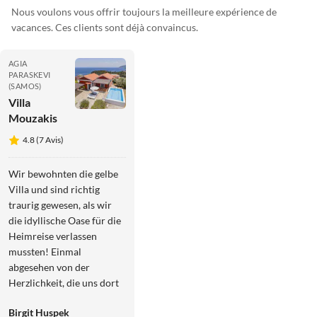
Nous voulons vous offrir toujours la meilleure expérience de
vacances. Ces clients sont déjà convaincus.
AGIA
PARASKEVI
(SAMOS)
Villa
Mouzakis
4.8 (7 Avis)
Wir bewohnten die gelbe
Villa und sind richtig
traurig gewesen, als wir
die idyllische Oase für die
Heimreise verlassen
mussten! Einmal
abgesehen von der
Herzlichkeit, die uns dort
empfangen hat, waren wir
Birgit Huspek
sehr privat und es fühlte