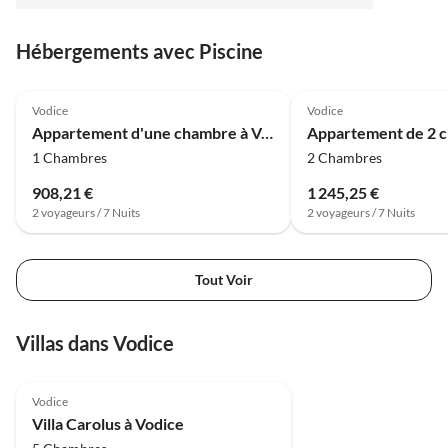
Schränken - das sind Traum-Ferienwohnungen.
Kapseln für den ersten Ankunftskaffee :-) und ab auf
Hébergements avec Piscine
die riesen Terrasse mit Schiebeelementen und einem
Gasgrill. Der Blick aufs Meer und zum Whirlpool. Vier
Liegen und ein alter Olivenbaum, der Schatten
Vodice
Vodice
spendet. Der Parkplatz direkt davor. Es war die
Appartement d'une chambre à Vodice
schönste Wohnung. Andreas war immer mega lieb
1 Chambres
2 Chambres
und hilfsbereit!
908,21 €
1 245,25 €
2 voyageurs / 7 Nuits
2 voyageurs / 7 Nuits
Tout Voir
Villas dans Vodice
Vodice
Villa Carolus à Vodice