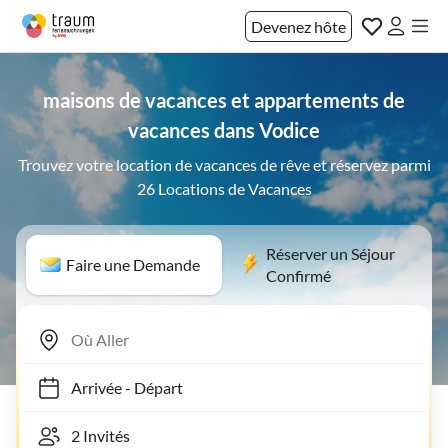
Devenez hôte
maisons de vacances et appartements de
vacances dans Vodice
Trouvez votre location de vacances de rêve et réservez parmi
26 Locations de Vacances
Réserver un Séjour
Faire une Demande
Confirmé
Arrivée
-
Départ