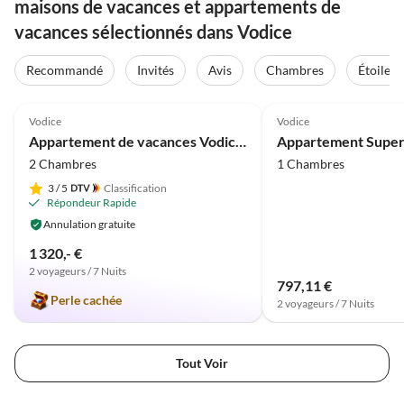
maisons de vacances et appartements de
vacances sélectionnés dans Vodice
Recommandé
Invités
Avis
Chambres
Étoiles
Meilleure
5.0
(10)
Annonce
Vodice
Vodice
Appartement de vacances Vodice SJ1
2 Chambres
1 Chambres
3
/ 5
Classification
Répondeur Rapide
Annulation gratuite
1 320,- €
2 voyageurs / 7 Nuits
797,11 €
Perle cachée
2 voyageurs / 7 Nuits
Tout Voir