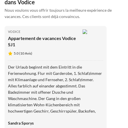
dans Vodice
Nous voulons vous offrir toujours la meilleure expérience de
vacances. Ces clients sont déjà convaincus.
VODICE
Appartement de vacances Vodice
SJ1
5.0 (10 Avis)
Der Urlaub beginnt mit dem Eintritt in die
Ferienwohnung. Flur mit Garderobe, 1. Schlafzimmer
mit Klimaanlage und Fernseher, 2. Schlafzimmer.
Alles farblich auf einander abgestimmt. Das
Badezimmer mit offener Dusche und
Waschmaschine. Der Gang in den großen
klimatisierten Wohn-Küchenbereich mit
hochwertigen Geschirr, Geschirrspüler, Backofen,
Mikrowelle, Kühlschrank und Gefrierschrank. So
Sandra Sporys
etwas von sauber und sortiert-nichts defektes in den