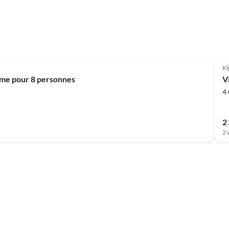
Kl
alme pour 8 personnes
Vi
4
2
2 