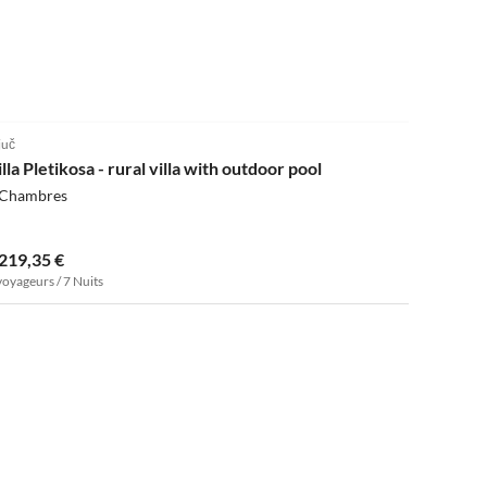
juč
lla Pletikosa - rural villa with outdoor pool
 Chambres
 219,35 €
voyageurs / 7 Nuits