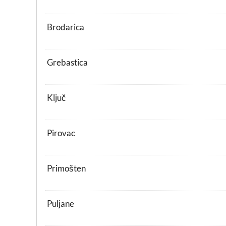
Brodarica
Grebastica
Ključ
Pirovac
Primošten
Puljane