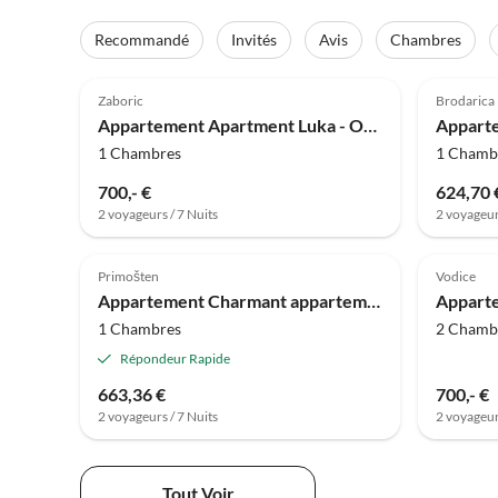
Recommandé
Invités
Avis
Chambres
4.0
(25)
Zaboric
Brodarica
Appartement Apartment Luka - One Bedroom Apartment with Balcony and Sea View
1 Chambres
1 Chamb
700,- €
624,70 
2 voyageurs / 7 Nuits
2 voyageur
Primošten
Vodice
Appartement Charmant appartement en Dalmatie
1 Chambres
2 Chamb
Répondeur Rapide
663,36 €
700,- €
2 voyageurs / 7 Nuits
2 voyageur
Tout Voir