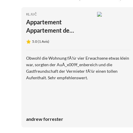
KLJUČ
Appartement
Appartement de
campagne confortable à
5.0 (1 Avis)
Bristane
Obwohl die Wohnung fÃ¼r vier Erwachsene etwas klein
war, sorgten der AuÃ_x009f_enbereich und die
Gastfreundschaft der Vermieter fÃ¼r einen tollen
Aufenthalt. Sehr empfehlenswert.
andrew forrester