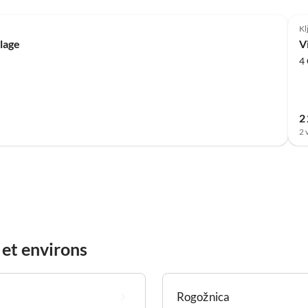
Kl
plage
Vi
4
2
2 
 et environs
Rogožnica