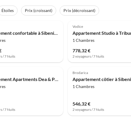
Étoiles
Prix (croissant)
Prix (décroissant)
Vodice
Appartement confortable à Sibenik-Brodarica
res
1 Chambres
€
778,32 €
s / 7 Nuits
2 voyageurs / 7 Nuits
Brodarica
Appartement Apartments Dea & Paula - Two Bedroom Apartment with Terrace
res
1 Chambres
546,32 €
s / 7 Nuits
2 voyageurs / 7 Nuits