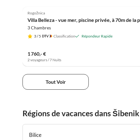
Rogožnica
Villa Belleza - vue mer, piscine privée, à 70m de la 
3 Chambres
3
/ 5
Classification
Répondeur Rapide
1 760,- €
2 voyageurs / 7 Nuits
Tout Voir
Régions de vacances dans Šibenik
Bilice