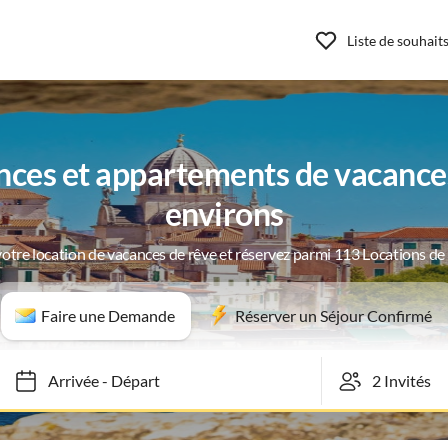
Liste de souhait
nces et appartements de vacances
environs
otre location de vacances de rêve et réservez parmi 113 Locations d
Faire une Demande
Réserver un Séjour Confirmé
Arrivée
-
Départ