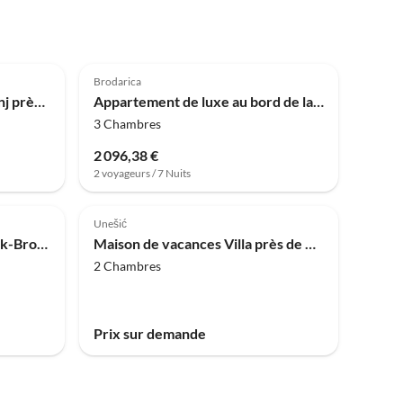
Brodarica
Appartement Studio à Tribunj près de la Mer
Appartement de luxe au bord de la mer Adriatique
3 Chambres
2 096,38 €
2 voyageurs / 7 Nuits
Unešić
Appartement côtier à Sibenik-Brodarica
Maison de vacances Villa près de Krka avec piscine
2 Chambres
Prix sur demande