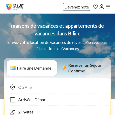
Devenez hôte
maisons de vacances et appartements de
vacances dans Bilice
Trouvez votre location de vacances de rêve et réservez parmi
2 Locations de Vacances
Réserver un Séjour
Faire une Demande
Confirmé
Arrivée
-
Départ