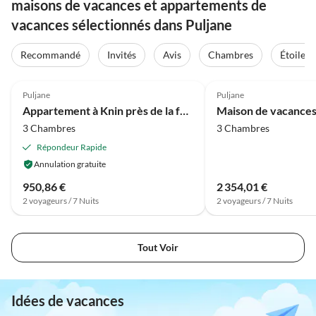
maisons de vacances et appartements de
vacances sélectionnés dans Puljane
Recommandé
Invités
Avis
Chambres
Étoiles
4.2
(13)
Puljane
Puljane
Appartement à Knin près de la forteresse
3 Chambres
3 Chambres
Répondeur Rapide
Annulation gratuite
950,86 €
2 354,01 €
2 voyageurs / 7 Nuits
2 voyageurs / 7 Nuits
Tout Voir
Idées de vacances