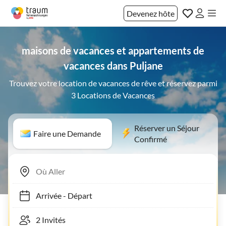
Devenez hôte
maisons de vacances et appartements de
vacances dans Puljane
Trouvez votre location de vacances de rêve et réservez parmi
3 Locations de Vacances
Réserver un Séjour
Faire une Demande
Confirmé
Arrivée
-
Départ