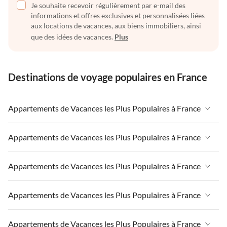
Je souhaite recevoir régulièrement par e-mail des
informations et offres exclusives et personnalisées liées
aux locations de vacances, aux biens immobiliers, ainsi
que des idées de vacances.
Plus
Destinations de voyage populaires en France
Appartements de Vacances les Plus Populaires à France
Appartements de Vacances à France
Appartements de Vacances les Plus Populaires à France
Appartements de Vacances à Paris-Ile de France
Appartements de Vacances à France
Appartements de Vacances les Plus Populaires à France
Appartements de Vacances à Paris
Appartements de Vacances à Paris-Ile de France
Appartements de Vacances à Alpes françaises
Appartements de Vacances à France
Appartements de Vacances les Plus Populaires à France
Appartements de Vacances à Paris
Appartements de Vacances à Côte atlantique
Appartements de Vacances à Paris-Ile de France
Appartements de Vacances à Côte atlantique
Appartements de Vacances à France
Appartements de Vacances les Plus Populaires à France
Appartements de Vacances à la Normandie