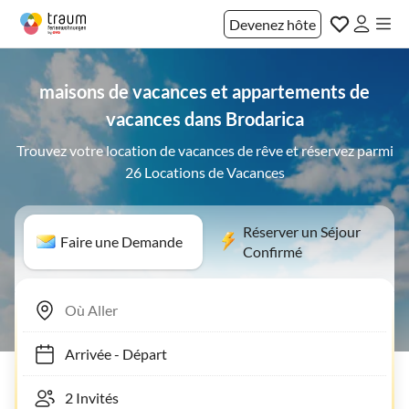
Devenez hôte
maisons de vacances et appartements de
vacances dans Brodarica
Trouvez votre location de vacances de rêve et réservez parmi
26 Locations de Vacances
Réserver un Séjour
Faire une Demande
Confirmé
Arrivée
-
Départ