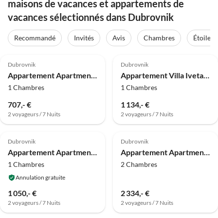
maisons de vacances et appartements de
vacances sélectionnés dans Dubrovnik
Recommandé
Invités
Avis
Chambres
Étoiles
4.8
(38)
4.8
(30)
Dubrovnik
Dubrovnik
Appartement Apartment Mir - Studio Apartment with Garden View
Appartement Villa Iveta- Triple Room (Ground Floor) - Martina
1 Chambres
1 Chambres
707,- €
1 134,- €
2 voyageurs / 7 Nuits
2 voyageurs / 7 Nuits
4.0
(26)
4.0
(25)
Dubrovnik
Dubrovnik
Appartement Apartment Tomasović Old Town - One-Bedroom Apartment
Appartement Apartment Mihe - Two-Bedroom Apartment with Balcony and Sea View
1 Chambres
2 Chambres
Annulation gratuite
1 050,- €
2 334,- €
2 voyageurs / 7 Nuits
2 voyageurs / 7 Nuits
4.8
(22)
4.0
(19)