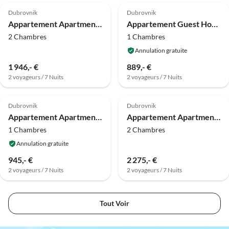
Dubrovnik
Dubrovnik
Appartement Apartments Sipa - Superior Two Bedroom Apartment with Balcony and Sea View (Apartman F)
Appartement Guest House Kusalo- Basic Triple Room with Patio (Soba 3)
2 Chambres
1 Chambres
Annulation gratuite
1 946,- €
889,- €
2 voyageurs / 7 Nuits
2 voyageurs / 7 Nuits
4.0
(15)
4.0
(2)
Dubrovnik
Dubrovnik
Appartement Apartments Studio Dubrovnik Beach Area- Comfort Studio Apartment
Appartement Apartment Jany - Two Bedroom Apartment with City View
1 Chambres
2 Chambres
Annulation gratuite
945,- €
2 275,- €
2 voyageurs / 7 Nuits
2 voyageurs / 7 Nuits
Tout Voir