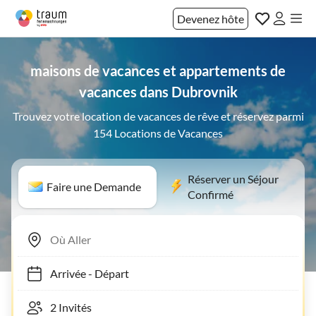
Devenez hôte
maisons de vacances et appartements de
vacances dans Dubrovnik
Trouvez votre location de vacances de rêve et réservez parmi
154 Locations de Vacances
Réserver un Séjour
Faire une Demande
Confirmé
Arrivée
-
Départ