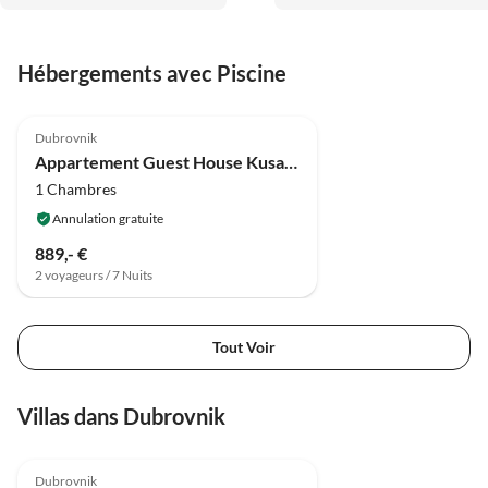
Hébergements avec Piscine
4.0
(19)
Dubrovnik
Appartement Guest House Kusalo- Basic Triple Room with Patio (Soba 3)
1 Chambres
Annulation gratuite
889,- €
2 voyageurs / 7 Nuits
Tout Voir
Villas dans Dubrovnik
Dubrovnik