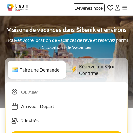
Devenez hôte
Maisons de vacances dans Šibenik et environs
Trouvez votre location de vacances de rêve et réservez parmi
5 Locations de Vacances
Réserver un Séjour
Faire une Demande
Confirmé
Arrivée
-
Départ