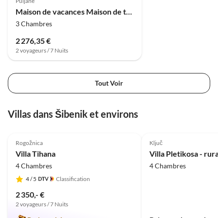
Puljane
Maison de vacances Maison de trois chambres avec piscine
3 Chambres
2 276,35 €
2 voyageurs / 7 Nuits
Tout Voir
Villas dans Šibenik et environs
4.9
(13)
Rogožnica
Ključ
Villa Tihana
4 Chambres
4 Chambres
4
/ 5
Classification
2 350,- €
2 voyageurs / 7 Nuits