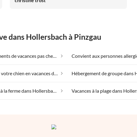
christine trost
wÃ¼nschenswert, da deckt sich unser Eindruck mit der
EinschÃ¤tzung anderer Urlauber, damit der hochwertige
und gepflegte Eindruck auch auf den zweiten Blick
Bestand hat. Wir haben unsere Woche trotzdem sehr
genossen.
êve dans Hollersbach à Pinzgau
Appartements de vacances pas chers dans Hollersbach à Pinzgau
Emmener votre chien en vacances dans Hollersbach à Pinzgau
Vacances à la ferme dans Hollersbach à Pinzgau