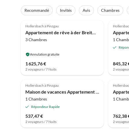
Recommandé
Invités
Avis
Chambres
4.6
(67)
4.7
Hollersbach à Pinzgau
Hollersbac
Appartement de rêve à der Breitmoosalm dans des Alpes de Kitzbühel
3 Chambres
1 Chamb
Répon
Annulation gratuite
1 625,76 €
845,32 
2 voyageurs / 7 Nuits
2 voyageur
4.0
(1)
Hollersbach à Pinzgau
Hollersbac
Maison de vacances Appartement près remontées mécaniques de Wildkogel
1 Chambres
1 Chamb
Répondeur Rapide
537,47 €
762,38 
2 voyageurs / 7 Nuits
2 voyageur