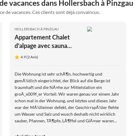
 de vacances dans Hollersbach à Pinzgau
ce de vacances. Ces clients sont déjà convaincus.
HOLLERSBACH À PINZGAU
Appartement Chalet
d'alpage avec sauna
infrarouge privé
4.9 (2 Avis)
Die Wohnung ist sehr schÃ¶n, hochwertig und
gemÃ¼tlich eingerichtet, der Blick auf die Berge ist
traumhaft und die NÃ¤he zur Mittelstation ein
groÃ_x009f_er Vorteil. Wir waren genau vor einem Jahr
schon mal in der Wohnung, und letztes und dieses Jahr
war der MÃ¼lleimer defekt, der GeschirrspÃ¼ler flehte
um Wasser und Salz und wusch deshalb nicht wirklich
sauber, Pfannen, TÃ¶pfe, LÃ¶ffel und GlÃ¤ser waren
defekt oder sehr knapp. Hier wÃ¤ren etwas mehr Liebe
und Sorgfalt bei der Pflege und Wartung