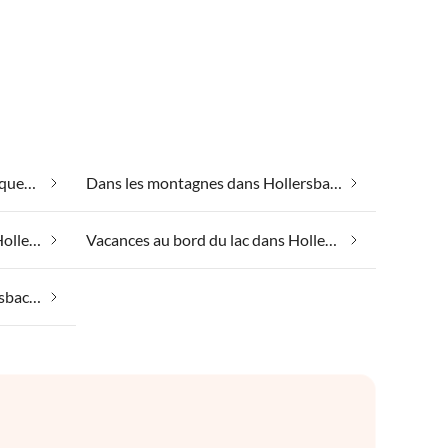
Convient aux personnes allergiques dans Hollersbach à Pinzgau
Dans les montagnes dans Hollersbach à Pinzgau
Hébergement de groupe dans Hollersbach à Pinzgau
Vacances au bord du lac dans Hollersbach à Pinzgau
Vacances à la plage dans Hollersbach à Pinzgau