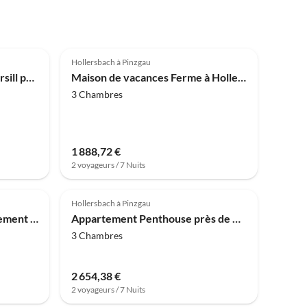
4.0
(4)
Hollersbach à Pinzgau
Appartement Chalet à Mittersill près du Skilift & Sauna
Maison de vacances Ferme à Hollersbach près de KitzSki
3 Chambres
1 888,72 €
2 voyageurs / 7 Nuits
Hollersbach à Pinzgau
Maison de vacances Appartement à Hollersbach avec terrasse
Appartement Penthouse près de Mittersill
3 Chambres
2 654,38 €
2 voyageurs / 7 Nuits