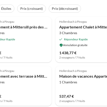
Étoiles
Prix (croissant)
Prix (décroissant)
(6)
4.3
(4)
h à Pinzgau
Hollersbach à Pinzgau
Appartement à Mittersill près des remontées mécaniques
res
3 Chambres
deur Rapide
Répondeur Rapide
Annulation gratuite
€
1 438,77 €
s / 7 Nuits
2 voyageurs / 7 Nuits
h à Pinzgau
Hollersbach à Pinzgau
Appartement avec terrasse à Mittersill
res
1 Chambres
€
537,47 €
s / 7 Nuits
2 voyageurs / 7 Nuits