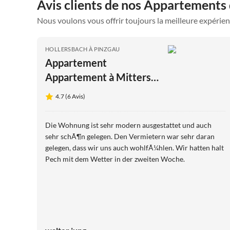
Avis clients de nos Appartements
Nous voulons vous offrir toujours la meilleure expérien
HOLLERSBACH À PINZGAU
Appartement
Appartement à Mittersill
près des remontées
4.7 (6 Avis)
mécaniques
Die Wohnung ist sehr modern ausgestattet und auch
sehr schÃ¶n gelegen. Den Vermietern war sehr daran
gelegen, dass wir uns auch wohlfÃ¼hlen. Wir hatten halt
Pech mit dem Wetter in der zweiten Woche.