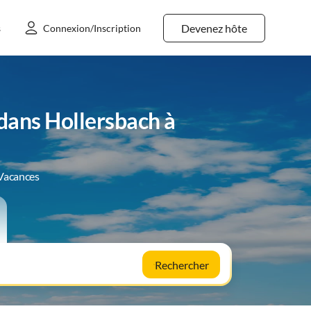
Devenez hôte
s
Connexion/Inscription
dans Hollersbach à
 Vacances
Rechercher