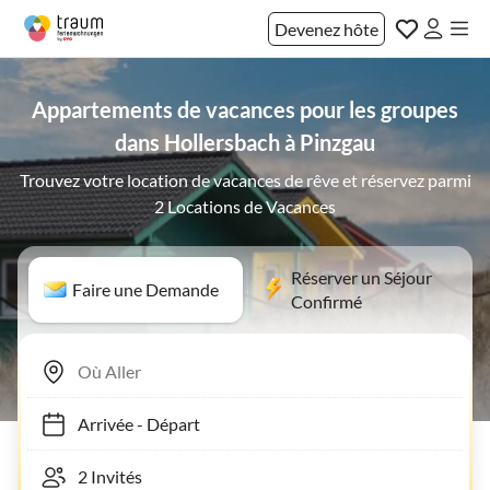
Devenez hôte
Appartements de vacances pour les groupes
dans Hollersbach à Pinzgau
Trouvez votre location de vacances de rêve et réservez parmi
2 Locations de Vacances
Réserver un Séjour
Faire une Demande
Confirmé
Arrivée
-
Départ