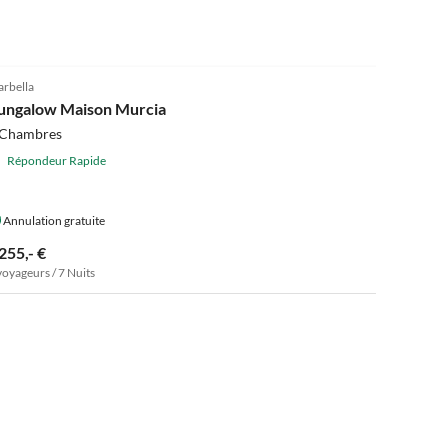
4.9
(10)
rbella
ungalow Maison Murcia
 Chambres
Répondeur Rapide
Annulation gratuite
255,- €
voyageurs / 7 Nuits