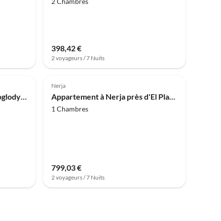
2 Chambres
398,42 €
2 voyageurs / 7 Nuits
Nerja
Parc de vacances Maison troglodyte à Guadix avec piscine privée
Appartement à Nerja près d'El Playazo
1 Chambres
799,03 €
2 voyageurs / 7 Nuits