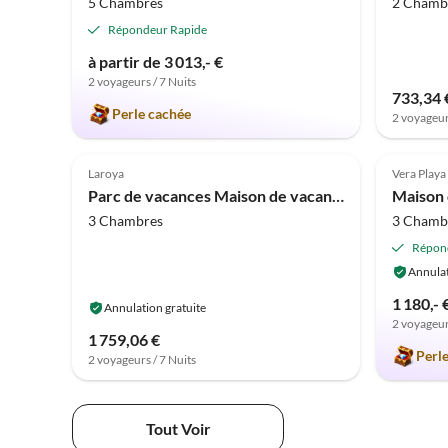
5 Chambres
2 Chamb
Répondeur Rapide
à partir de 3 013,- €
2 voyageurs / 7 Nuits
733,34 
Perle cachée
2 voyageur
4.0
(2)
5.0
Laroya
Vera Playa
Parc de vacances Maison de vacances à Laroya près du centre
3 Chambres
3 Chamb
Répon
Annulat
1 180,- 
Annulation gratuite
2 voyageur
1 759,06 €
Perl
2 voyageurs / 7 Nuits
Tout Voir