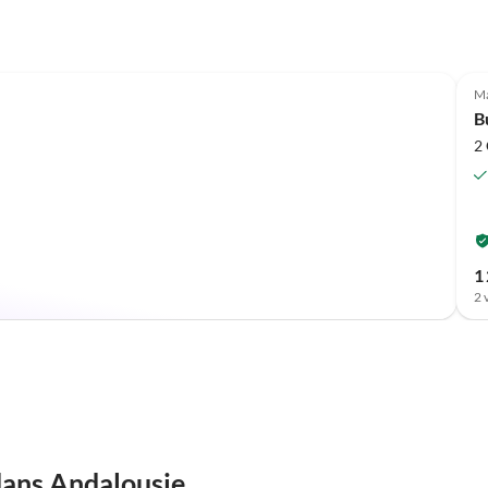
Ma
B
2
1 
2 
dans Andalousie