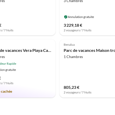
res
3 Chambres
Annulation gratuite
€
3 229,18 €
s / 7 Nuits
2 voyageurs / 7 Nuits
Meilleure
(1)
Annonce
4.0
(1)
Benalua
Maison de vacances Vera Playa Casa Don Carlo
res
1 Chambres
deur Rapide
ion gratuite
€
s / 7 Nuits
805,23 €
e cachée
2 voyageurs / 7 Nuits