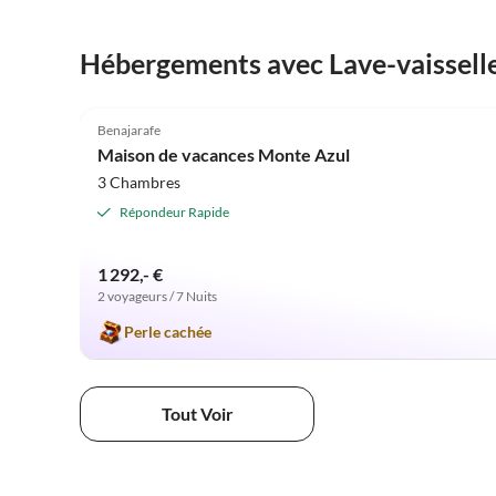
Hébergements avec Lave-vaissell
4.9
(12)
Benajarafe
Maison de vacances Monte Azul
3 Chambres
Répondeur Rapide
1 292,- €
2 voyageurs / 7 Nuits
Perle cachée
Tout Voir