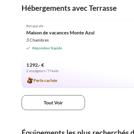
Hébergements avec Terrasse
4.9
(12)
Benajarafe
Maison de vacances Monte Azul
3 Chambres
Répondeur Rapide
1 292,- €
2 voyageurs / 7 Nuits
Perle cachée
Tout Voir
Équipements les plus recherchés 