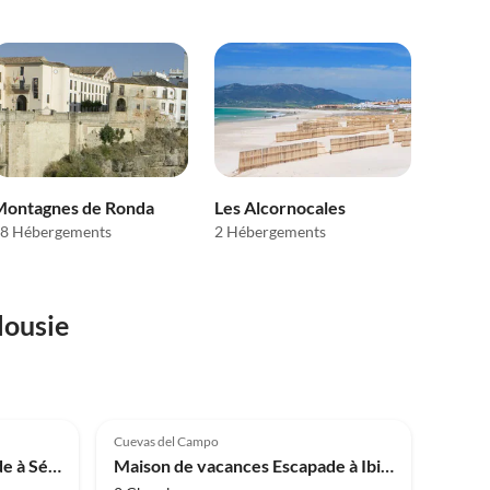
Montagnes de Ronda
Les Alcornocales
8 Hébergements
2 Hébergements
lousie
4.8
(2)
Cuevas del Campo
Maison de vacances Escapade à Séville avec terrasse
Maison de vacances Escapade à Ibipozo avec sentiers de randonnée