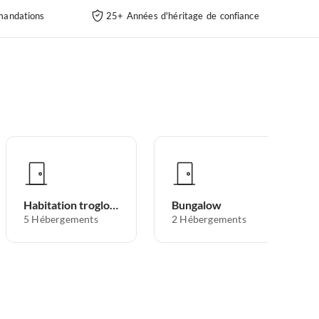
andations
25+ Années d'héritage de confiance
Habitation troglodytique
Bungalow
5
Hébergements
2
Hébergements