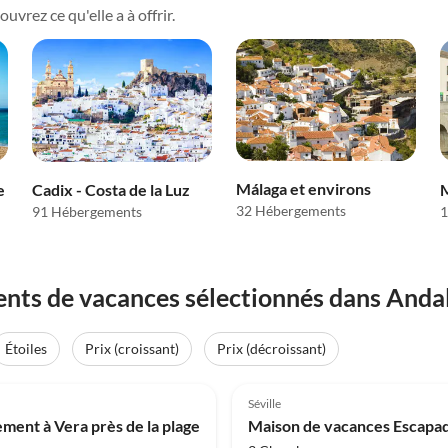
vrez ce qu'elle a à offrir.
Málaga et environs
e
Cadix - Costa de la Luz
32 Hébergements
91 Hébergements
1
nts de vacances sélectionnés dans Anda
Étoiles
Prix (croissant)
Prix (décroissant)
(5)
4.0
(3)
Séville
ment à Vera près de la plage