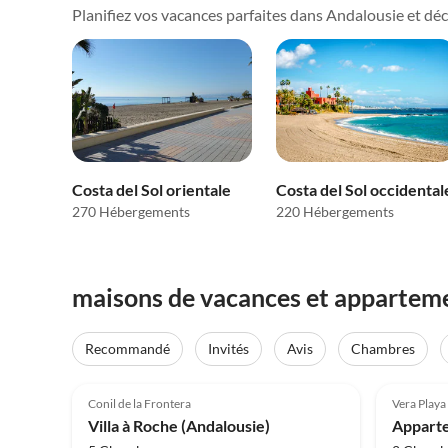
Planifiez vos vacances parfaites dans Andalousie et décou
Costa del Sol orientale
Costa del Sol occidental
270 Hébergements
220 Hébergements
maisons de vacances et apparteme
Recommandé
Invités
Avis
Chambres
Meilleure
5.0
(6)
Annonce
4.0
Conil de la Frontera
Vera Playa
Villa à Roche (Andalousie)
Apparte