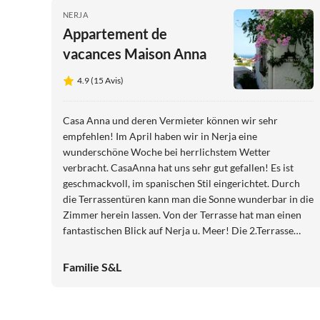
NERJA
Appartement de
vacances Maison Anna
4.9 (15 Avis)
Casa Anna und deren Vermieter können wir sehr
empfehlen! Im April haben wir in Nerja eine
wunderschöne Woche bei herrlichstem Wetter
verbracht. CasaAnna hat uns sehr gut gefallen! Es ist
geschmackvoll, im spanischen Stil eingerichtet. Durch
die Terrassentüren kann man die Sonne wunderbar in die
Zimmer herein lassen. Von der Terrasse hat man einen
fantastischen Blick auf Nerja u. Meer! Die 2.Terrasse
darüber ist besonders faszinierend, da man von dort
einen noch weiteren Blick hat und sich ungestört sonnen
Familie S&L
kann. Tolle Wanderungen machten wir im Umland von
Nerja, Frigilliana und Maro. Auf eine Umbaumaßnahme
in der Nachbarwohnung, wodurch leider viel Lärm