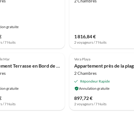
res
2 Chambres
ion gratuite
€
1 816,84 €
s / 7 Nuits
2 voyageurs / 7 Nuits
(1)
4.0
(1)
de Mar
Vera Playa
Appartement Terrasse en Bord de Plage
res
2 Chambres
Répondeur Rapide
ion gratuite
Annulation gratuite
€
897,72 €
s / 7 Nuits
2 voyageurs / 7 Nuits