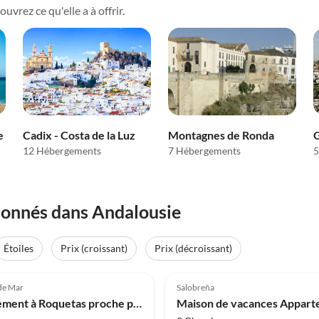
vrez ce qu'elle a à offrir.
e
Cadix - Costa de la Luz
Montagnes de Ronda
G
12 Hébergements
7 Hébergements
5
ionnés dans Andalousie
Étoiles
Prix (croissant)
Prix (décroissant)
(4)
4.0
(3)
de Mar
Salobreña
Appartement à Roquetas proche plage