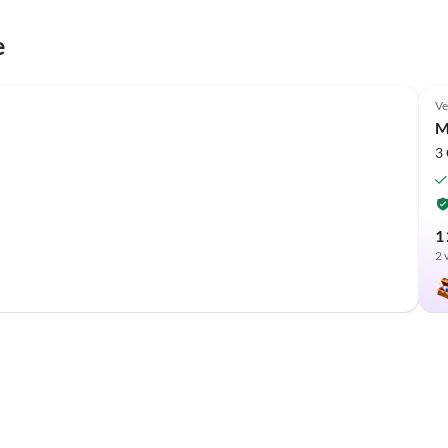
e
Ve
M
3
1 
2 