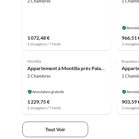
2 Chambres
1 Chamb
Annulat
1 072,48 €
966,51 
2 voyageurs / 7 Nuits
2 voyageur
4.0
(1)
4.0
Montilla
Roquetas 
Appartement à Montilla près Palacio Medinaceli
2 Chambres
1 Chamb
Annulation gratuite
Annulat
1 229,75 €
903,59 
2 voyageurs / 7 Nuits
2 voyageur
Tout Voir