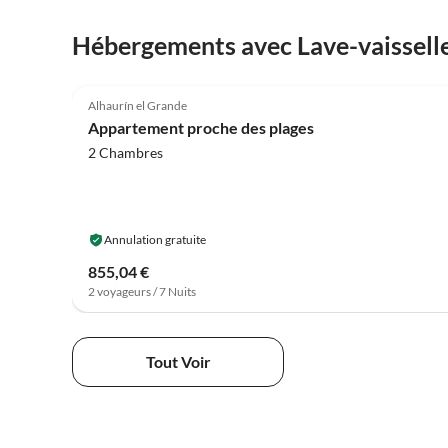
entstand, reagierten die Vermieter sehr
entgegenkommend. Herzlichsten Dank für das
Hébergements avec Lave-vaissell
Entgegenkommen, die nette Kommunikation und die
Vermietung Ihrer Wohnung!
4.1
(20)
Alhaurín el Grande
Appartement proche des plages
2 Chambres
Annulation gratuite
855,04 €
2 voyageurs / 7 Nuits
Tout Voir