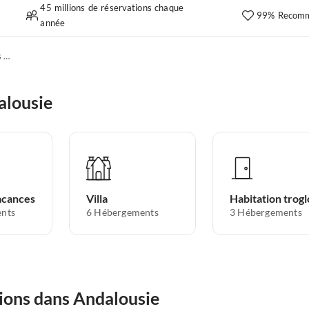
45 millions de réservations chaque
99% Recomm
année
Appartements de vacances pas chers
alousie
acances
Villa
nts
6
Hébergements
3
Hébergements
tions dans Andalousie