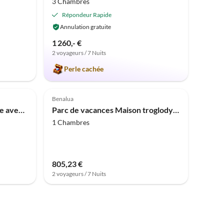
3 Chambres
Répondeur Rapide
Annulation gratuite
1 260,- €
2 voyageurs / 7 Nuits
Perle cachée
4.0
(1)
Benalua
Appartement près de la plage avec vue sur la mer
Parc de vacances Maison troglodyte à Guadix avec piscine privée
1 Chambres
805,23 €
2 voyageurs / 7 Nuits