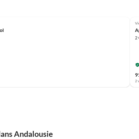
Vi
ol
A
2
9
2 
dans Andalousie