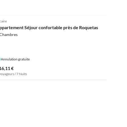
4.0
(2)
caire
ppartement Séjour confortable près de Roquetas
 Chambres
Annulation gratuite
16,11 €
voyageurs / 7 Nuits