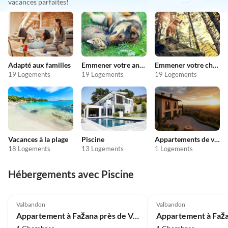
vacances parfaites!
Adapté aux familles
Emmener votre animal en vacances
Emmener votre chien en vacances
19 Logements
19 Logements
19 Logements
Vacances à la plage
Piscine
Appartements de vacances pas chers
18 Logements
13 Logements
1 Logements
Hébergements avec Piscine
4.0
(12)
4.0
(10)
Valbandon
Valbandon
Appartement à Fažana près de Valbandon