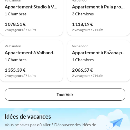
Valbandon
Valbandon
Appartement Studio à Valbandon près de la plage
Appartement à Pula proche Golf
1 Chambres
3 Chambres
1 078,51 €
1 118,19 €
2 voyageurs / 7 Nuits
2 voyageurs / 7 Nuits
4.0
(2)
Valbandon
Valbandon
Appartement à Valbandon près de Plage Brijuni
Appartement à Fažana près de plage rocheuse
1 Chambres
1 Chambres
1 355,39 €
2 066,57 €
2 voyageurs / 7 Nuits
2 voyageurs / 7 Nuits
Tout Voir
Idées de vacances
Vous ne savez pas où aller ? Découvrez des idées de