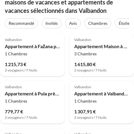
maisons de vacances et appartements de
vacances sélectionnés dans Valbandon
Recommandé
Invités
Avis
Chambres
Étoiles
4.0
(12)
4.0
(10)
Valbandon
Valbandon
Appartement à Fažana près de Valbandon
Appartement Maison à Fazana avec piscine et plage
1 Chambres
3 Chambres
1 215,73 €
1 615,80 €
2 voyageurs / 7 Nuits
2 voyageurs / 7 Nuits
4.0
(10)
4.0
(8)
Valbandon
Valbandon
Appartement à Pula près de Hidrobaza
Appartement à Valbandon proche plage
1 Chambres
1 Chambres
779,77 €
1 307,91 €
2 voyageurs / 7 Nuits
2 voyageurs / 7 Nuits
4.0
(7)
4.0
(5)