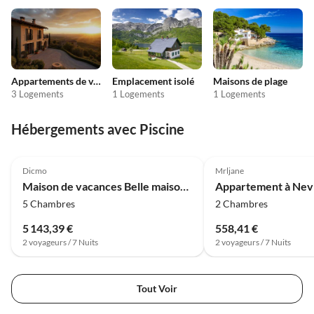
Appartements de vacances pas chers
Emplacement isolé
Maisons de plage
3 Logements
1 Logements
1 Logements
Hébergements avec Piscine
4.0
(8)
4.0
(4)
Dicmo
Mrljane
Maison de vacances Belle maison de vacances avec sauna privé
5 Chambres
2 Chambres
5 143,39 €
558,41 €
2 voyageurs / 7 Nuits
2 voyageurs / 7 Nuits
Tout Voir