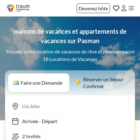
Devenez hôte
maisons de vacances et appartements de
vacances sur Pasman
Trouvez votre location de vacances de rêve et réservez parmi
18 Locations de Vacances
Réserver un Séjour
Faire une Demande
Confirmé
Arrivée
-
Départ