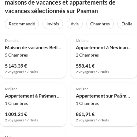
maisons de vacances et appartements de
vacances sélectionnés sur Pasman
Recommandé
Invités
Avis
Chambres
Étoiles
4.0
(8)
4.0
(4)
Dalmatie
Mrljane
Maison de vacances Belle maison de vacances avec sauna privé
Appartement à Nevidane près des montagnes blanches
5 Chambres
2 Chambres
5 143,39 €
558,41 €
2 voyageurs / 7 Nuits
2 voyageurs / 7 Nuits
Mrljane
Mrljane
Appartement à Pašman près de la plage
Appartement sur Pašman près de Plage Lucina
1 Chambres
1 Chambres
1 001,21 €
861,91 €
2 voyageurs / 7 Nuits
2 voyageurs / 7 Nuits