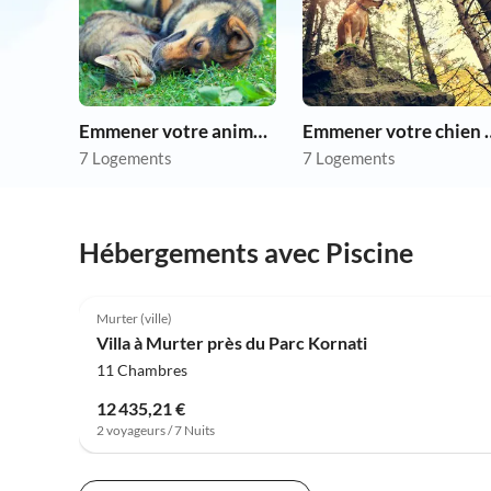
Emmener votre animal en vacances
Emmener votre 
7 Logements
7 Logements
Hébergements avec Piscine
4.0
(7)
Murter (ville)
Villa à Murter près du Parc Kornati
11 Chambres
12 435,21 €
2 voyageurs / 7 Nuits