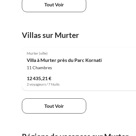
Tout Voir
Villas sur Murter
4.0
(7)
Murter (ville)
Villa à Murter près du Parc Kornati
11 Chambres
12 435,21 €
2 voyageurs / 7 Nuits
Tout Voir