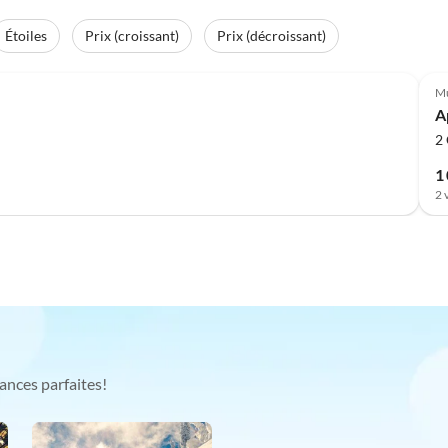
Étoiles
Prix (croissant)
Prix (décroissant)
Mu
A
2
1
2 
ances parfaites!