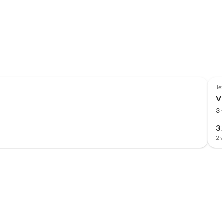
Je
V
3
3
2 