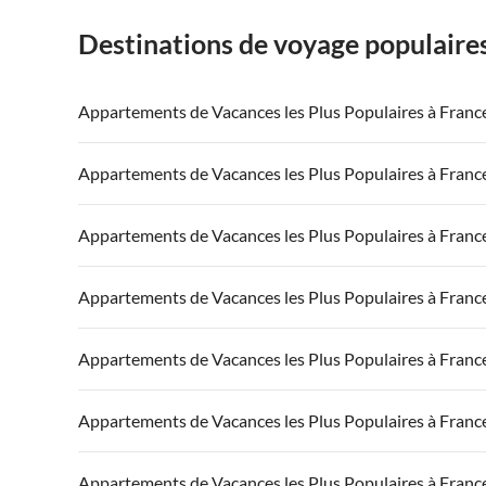
Destinations de voyage populaire
Appartements de Vacances les Plus Populaires à Franc
Appartements de Vacances à France
Appartements
Appartements de Vacances les Plus Populaires à Franc
Appartements de Vacances à Côte atlantique
Appartement
Appartements de Vacances à France
Appartements
Appartements de Vacances les Plus Populaires à Franc
Appartements de Vacances à Côte d'Azur
Appartements de Vacances à Côte atlantique
Appartement
Appartements de Vacances à France
Appartements
Appartements de Vacances les Plus Populaires à Franc
Appartements de Vacances à Côte d'Azur
Appartements de Vacances à Côte atlantique
Appartement
Appartements de Vacances à France
Appartements
Appartements de Vacances les Plus Populaires à Franc
Appartements de Vacances à Côte d'Azur
Appartements de Vacances à Côte atlantique
Appartement
Appartements de Vacances à France
Appartements
Appartements de Vacances les Plus Populaires à Franc
Appartements de Vacances à Côte d'Azur
Appartements de Vacances à Côte atlantique
Appartement
Appartements de Vacances à France
Appartements
Appartements de Vacances les Plus Populaires à Franc