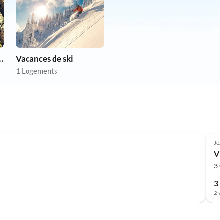
chien en vacances
Vacances de ski
1 Logements
Je
V
3
3
2 