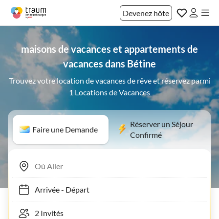
Devenez hôte
maisons de vacances et appartements de
vacances dans Bétine
Trouvez votre location de vacances de rêve et réservez parmi
1 Locations de Vacances
Réserver un Séjour
Faire une Demande
Confirmé
Arrivée
-
Départ