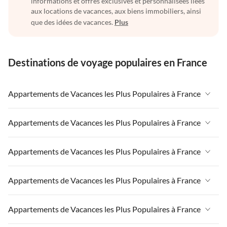
informations et offres exclusives et personnalisées liées
aux locations de vacances, aux biens immobiliers, ainsi
que des idées de vacances.
Plus
Destinations de voyage populaires en France
Appartements de Vacances les Plus Populaires à France
Appartements de Vacances à France
Appartements de Vacances les Plus Populaires à France
Appartements de Vacances à Paris-Ile de France
Appartements de Vacances à France
Appartements de Vacances les Plus Populaires à France
Appartements de Vacances à Paris
Appartements de Vacances à Paris-Ile de France
Appartements de Vacances à Alpes françaises
Appartements de Vacances à France
Appartements de Vacances les Plus Populaires à France
Appartements de Vacances à Paris
Appartements de Vacances à Côte atlantique
Appartements de Vacances à Paris-Ile de France
Appartements de Vacances à Alpes françaises
Appartements de Vacances à France
Appartements de Vacances les Plus Populaires à France
Appartements de Vacances à la Normandie
Appartements de Vacances à Paris
Appartements de Vacances à Côte atlantique
Appartements de Vacances à Paris-Ile de France