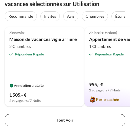
vacances sélectionnés sur Utilisation
Recommandé
Invités
Avis
Chambres
Étoiles
Meilleure
5.0
(64)
Annonce
5.0
(24)
Zinnowitz
Ahlbeck (Usedom)
Maison de vacances vigie arrière
3 Chambres
1 Chambres
Répondeur Rapide
Répondeur Rapide
955,- €
Annulation gratuite
2 voyageurs / 7 Nuits
1 505,- €
Perle cachée
2 voyageurs / 7 Nuits
Tout Voir