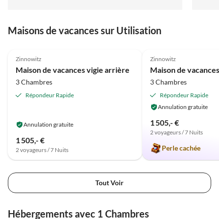
Ferienwoh
Grüßen
Maisons de vacances sur Utilisation
Meilleure
5.0
(64)
Annonce
5.0
(12)
Zinnowitz
Zinnowitz
Maison de vacances vigie arrière
3 Chambres
3 Chambres
Répondeur Rapide
Répondeur Rapide
Annulation gratuite
1 505,- €
Annulation gratuite
2 voyageurs / 7 Nuits
1 505,- €
Perle cachée
2 voyageurs / 7 Nuits
Tout Voir
Hébergements avec 1 Chambres