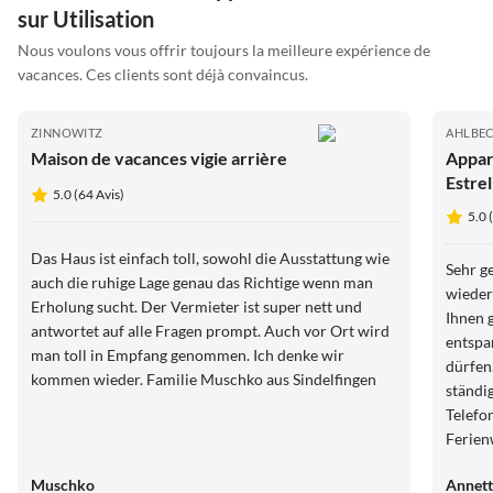
sur Utilisation
Nous voulons vous offrir toujours la meilleure expérience de
vacances. Ces clients sont déjà convaincus.
ZINNOWITZ
AHLBEC
Maison de vacances vigie arrière
Appar
Estrel
5.0 (64 Avis)
5.0 
Das Haus ist einfach toll, sowohl die Ausstattung wie
Sehr g
auch die ruhige Lage genau das Richtige wenn man
wieder
Erholung sucht. Der Vermieter ist super nett und
Ihnen 
antwortet auf alle Fragen prompt. Auch vor Ort wird
entspa
man toll in Empfang genommen. Ich denke wir
dürfen. Ihre tolle Begleitung in der Vorbereit
kommen wieder. Familie Muschko aus Sindelfingen
ständi
Telefo
Ferienwo
einfach nur zu
Muschko
Annett
Dank!!