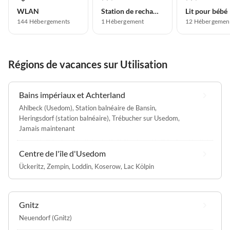
WLAN
Station de recharge pour voitures électriques
Lit pour bébé
144 Hébergements
1 Hébergement
12 Hébergemen
Régions de vacances sur Utilisation
Bains impériaux et Achterland
Ahlbeck (Usedom)
,
Station balnéaire de Bansin
,
Heringsdorf (station balnéaire)
,
Trébucher sur Usedom
,
Jamais maintenant
Centre de l'île d'Usedom
Ückeritz
,
Zempin
,
Loddin
,
Koserow
,
Lac Kölpin
Gnitz
Neuendorf (Gnitz)