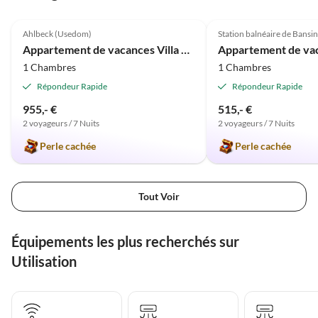
Meilleure
5.0
(24)
Annonce
5.0
(1)
Ahlbeck (Usedom)
Station balnéaire de Bansin
Appartement de vacances Villa Estrelia
1 Chambres
1 Chambres
Répondeur Rapide
Répondeur Rapide
955,- €
515,- €
2 voyageurs / 7 Nuits
2 voyageurs / 7 Nuits
Perle cachée
Perle cachée
Tout Voir
Équipements les plus recherchés sur
Utilisation