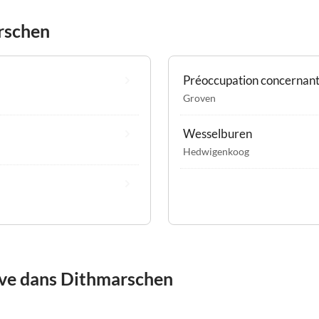
rschen
Préoccupation concernant 
Groven
Wesselburen
Hedwigenkoog
êve dans Dithmarschen