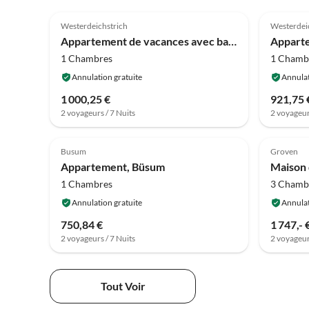
4.0
(1)
Westerdeichstrich
Westerdei
Appartement de vacances avec balcon à Westerdeichstrich
Apparte
1 Chambres
1 Chamb
Annulation gratuite
Annulat
1 000,25 €
921,75 
2 voyageurs / 7 Nuits
2 voyageur
Busum
Groven
Appartement, Büsum
1 Chambres
3 Chamb
Annulation gratuite
Annulat
750,84 €
1 747,- 
2 voyageurs / 7 Nuits
2 voyageur
Tout Voir