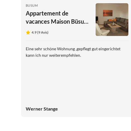
BUSUM
Appartement de
vacances Maison Büsum
3 Pièces
4.9 (9 Avis)
Eine sehr schöne Wohnung ,gepflegt gut eingerichtet
kann ich nur weiterempfehlen.
Werner Stange