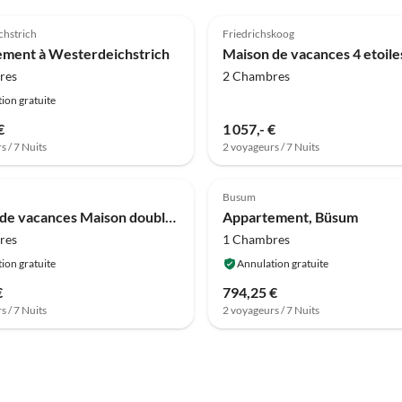
chstrich
Friedrichskoog
ment à Westerdeichstrich
res
2 Chambres
ion gratuite
€
1 057,- €
s / 7 Nuits
2 voyageurs / 7 Nuits
Busum
Maison de vacances Maison double à Karolinenkoog
Appartement, Büsum
res
1 Chambres
ion gratuite
Annulation gratuite
€
794,25 €
s / 7 Nuits
2 voyageurs / 7 Nuits