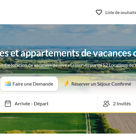
Liste de souhait
es et appartements de vacances
votre location de vacances de rêve et réservez parmi 52 Locations de
Faire une Demande
Réserver un Séjour Confirmé
Arrivée
-
Départ