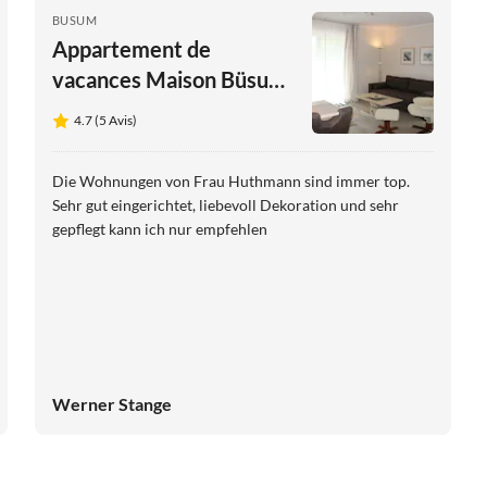
BUSUM
Appartement de
vacances Maison Büsum
2 Pièces
4.7 (5 Avis)
Die Wohnungen von Frau Huthmann sind immer top.
Sehr gut eingerichtet, liebevoll Dekoration und sehr
gepflegt kann ich nur empfehlen
Werner Stange