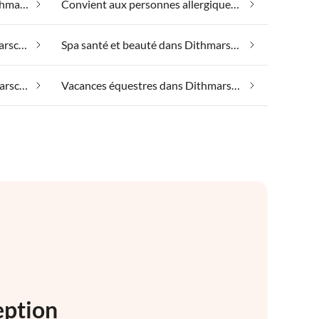
Bien-être le week-end dans Dithmarschen
Convient aux personnes allergiques dans Dithmarschen
Emplacement isolé dans Dithmarschen
Spa santé et beauté dans Dithmarschen
Vacances à la plage dans Dithmarschen
Vacances équestres dans Dithmarschen
eption