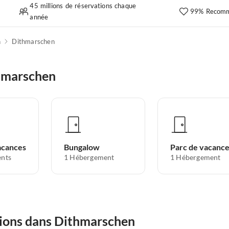
45 millions de réservations chaque
99% Recomm
année
n
Dithmarschen
hmarschen
acances
Bungalow
Parc de vacanc
nts
1
Hébergement
1
Hébergement
tions dans Dithmarschen