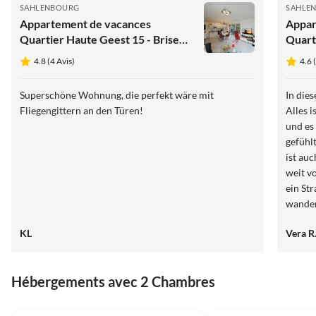
SAHLENBOURG
SAHLE
Appartement de vacances
Appar
Quartier Haute Geest 15 - Brise
Quart
de la Mer du Nord
du No
4.8 (4 Avis)
4.6 
Superschöne Wohnung, die perfekt wäre mit
In die
Fliegengittern an den Türen!
Alles 
und es
gefühl
ist au
weit v
ein St
wandern, aber bei Regen ist das au
Also ,
KL
Vera R
ansons
Hébergements avec 2 Chambres
Meilleure
4.8
(4)
Annonce
4.6
(4)