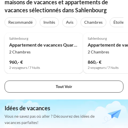
maisons de vacances et appartements de
vacances sélectionnés dans Sahlenbourg
Recommandé
Invités
Avis
Chambres
Étoiles
Meilleure
4.8
(4)
Annonce
4.6
(4)
Sahlenbourg
Sahlenbourg
Appartement de vacances Quartier Haute Geest 15 - Brise de la Mer du Nord
2 Chambres
2 Chambres
960,- €
860,- €
2 voyageurs / 7 Nuits
2 voyageurs / 7 Nuits
Tout Voir
Idées de vacances
Vous ne savez pas où aller ? Découvrez des idées de
vacances parfaites!