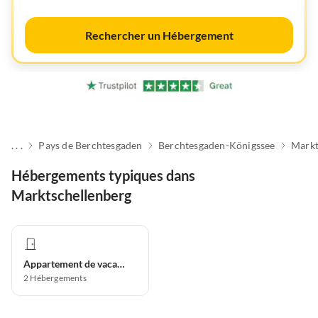
Rechercher un Hébergement
. . .
Pays de Berchtesgaden
Berchtesgaden-Königssee
Markt
Hébergements typiques dans
Marktschellenberg
Appartement de vacances
2
Hébergements