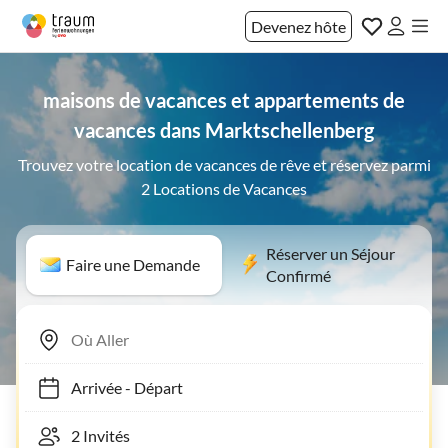
Devenez hôte
maisons de vacances et appartements de
vacances dans Marktschellenberg
Trouvez votre location de vacances de rêve et réservez parmi
2 Locations de Vacances
Réserver un Séjour
Faire une Demande
Confirmé
Arrivée
-
Départ