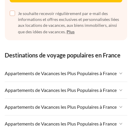
Je souhaite recevoir régulièrement par e-mail des
informations et offres exclusives et personnalisées liées
aux locations de vacances, aux biens immobiliers, ainsi
que des idées de vacances.
Plus
Destinations de voyage populaires en France
Appartements de Vacances les Plus Populaires à France
Appartements de Vacances à France
Appartements de Vacances les Plus Populaires à France
Appartements de Vacances à Paris-Ile de France
Appartements de Vacances à France
Appartements de Vacances les Plus Populaires à France
Appartements de Vacances à Paris
Appartements de Vacances à Paris-Ile de France
Appartements de Vacances à Alpes françaises
Appartements de Vacances à France
Appartements de Vacances les Plus Populaires à France
Appartements de Vacances à Paris
Appartements de Vacances à Côte atlantique