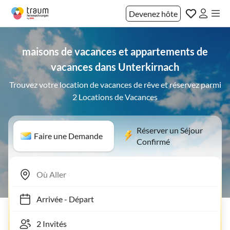
Devenez hôte
maisons de vacances et appartements de
vacances dans Unterkirnach
Trouvez votre location de vacances de rêve et réservez parmi
2 Locations de Vacances
Réserver un Séjour
Faire une Demande
Confirmé
Arrivée
-
Départ