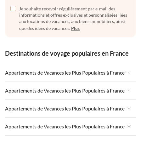
Je souhaite recevoir régulièrement par e-mail des
informations et offres exclusives et personnalisées liées
aux locations de vacances, aux biens immobiliers, ainsi
que des idées de vacances.
Plus
Destinations de voyage populaires en France
Appartements de Vacances les Plus Populaires à France
Appartements de Vacances à France
Appartements de Vacances les Plus Populaires à France
Appartements de Vacances à Paris-Ile de France
Appartements de Vacances à France
Appartements de Vacances les Plus Populaires à France
Appartements de Vacances à Paris
Appartements de Vacances à Paris-Ile de France
Appartements de Vacances à Alpes françaises
Appartements de Vacances à France
Appartements de Vacances les Plus Populaires à France
Appartements de Vacances à Paris
Appartements de Vacances à Côte atlantique
Appartements de Vacances à Paris-Ile de France