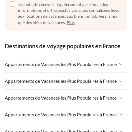
Je souhaite recevoir régulièrement par e-mail des
informations et offres exclusives et personnalisées liées
aux locations de vacances, aux biens immobiliers, ainsi
que des idées de vacances.
Plus
Destinations de voyage populaires en France
Appartements de Vacances les Plus Populaires à France
Appartements de Vacances à France
Appartements de Vacances les Plus Populaires à France
Appartements de Vacances à Paris-Ile de France
Appartements de Vacances à France
Appartements de Vacances les Plus Populaires à France
Appartements de Vacances à Paris
Appartements de Vacances à Paris-Ile de France
Appartements de Vacances à Alpes françaises
Appartements de Vacances à France
Appartements de Vacances les Plus Populaires à France
Appartements de Vacances à Paris
Appartements de Vacances à Côte atlantique
Appartements de Vacances à Paris-Ile de France
Appartements de Vacances à Alpes françaises
Appartements de Vacances à France
Appartements de Vacances les Plus Populaires à France