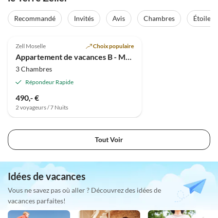
Recommandé
Invités
Avis
Chambres
Étoiles
Meilleure
4.9
(11)
Annonce
Zell Moselle
Choix populaire
Appartement de vacances B - Maison Hoffmann
3 Chambres
Répondeur Rapide
490,- €
2 voyageurs / 7 Nuits
Tout Voir
Idées de vacances
Vous ne savez pas où aller ? Découvrez des idées de
vacances parfaites!