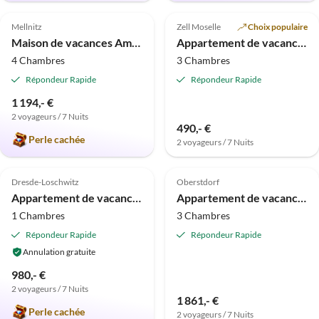
5.0
(11)
Annonce
4.9
(11)
Annonce
Mellnitz
Zell Moselle
Choix populaire
Maison de vacances Amour de la campagne sous le chaume à Rügen
Appartement de vacances B - Maison Hoffmann
4 Chambres
3 Chambres
Répondeur Rapide
Répondeur Rapide
1 194,- €
2 voyageurs / 7 Nuits
490,- €
Perle cachée
2 voyageurs / 7 Nuits
Meilleure
Meilleure
5.0
(1)
Annonce
Annonce
Dresde-Loschwitz
Oberstdorf
Appartement de vacances Little Suite Apartment 3
Appartement de vacances Alpage du Fromager
1 Chambres
3 Chambres
Répondeur Rapide
Répondeur Rapide
Annulation gratuite
980,- €
2 voyageurs / 7 Nuits
1 861,- €
Perle cachée
2 voyageurs / 7 Nuits