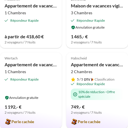
Appartement de vacances Hans et Ingrid Reichert
Maison de vacances vigie arrière
1 Chambres
3 Chambres
Répondeur Rapide
Répondeur Rapide
Annulation gratuite
Visite
à partir de 418,60 €
1 465,- €
virtuelle
2 voyageurs / 7 Nuits
2 voyageurs / 7 Nuits
Meilleure
Meilleure
5.0
(33)
Annonce
5.0
(15)
Annonce
Wertach
Habscheid
Super hôte
Appartement de vacances "Bernstein incluant Sauna au Centre de Bien-être Blenk"
Appartement de vacances Maibaum
1 Chambres
2 Chambres
Répondeur Rapide
5
/ 5
Classification
Répondeur Rapide
10% de réduction
·
Offre
spéciale
Annulation gratuite
1 192,- €
749,- €
2 voyageurs / 7 Nuits
2 voyageurs / 7 Nuits
Perle cachée
Perle cachée
Meilleure
Meilleure