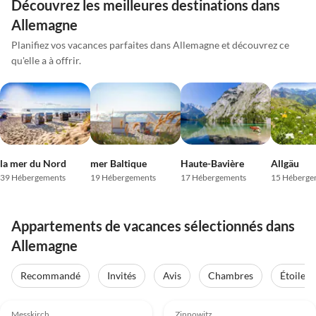
Découvrez les meilleures destinations dans
Allemagne
Planifiez vos vacances parfaites dans Allemagne et découvrez ce
qu'elle a à offrir.
la mer du Nord
mer Baltique
Haute-Bavière
Allgäu
39 Hébergements
19 Hébergements
17 Hébergements
15 Héberge
Appartements de vacances sélectionnés dans
Allemagne
Recommandé
Invités
Avis
Chambres
Étoiles
Meilleure
Meilleure
5.0
(74)
Annonce
5.0
(64)
Annonce
Messkirch
Zinnowitz