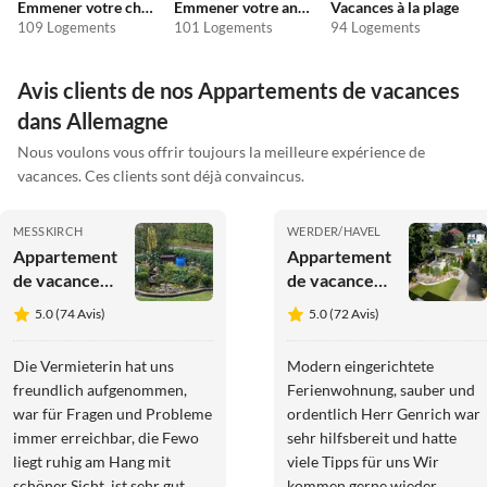
Emmener votre chien en vacances
Emmener votre animal en vacances
Vacances à la plage
109 Logements
101 Logements
94 Logements
Avis clients de nos Appartements de vacances
dans Allemagne
Nous voulons vous offrir toujours la meilleure expérience de
vacances. Ces clients sont déjà convaincus.
MESSKIRCH
WERDER/HAVEL
Appartement
Appartement
de vacances
de vacances
Hans et
Werder-
5.0 (74 Avis)
5.0 (72 Avis)
Ingrid
Potsdam-
Reichert
Berlin
Die Vermieterin hat uns
Modern eingerichtete
freundlich aufgenommen,
Ferienwohnung, sauber und
war für Fragen und Probleme
ordentlich Herr Genrich war
immer erreichbar, die Fewo
sehr hilfsbereit und hatte
liegt ruhig am Hang mit
viele Tipps für uns Wir
schöner Sicht, ist sehr gut
kommen gerne wieder