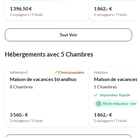
1 396,50 €
1 862,- €
2 voyageurs / 7 Nuits
2 voyageurs / 7 Nuits
Tout Voir
Hébergements avec 5 Chambres
5.0
(10)
4.9
(4)
Sehlendorf
Choix populaire
Nieblum
Maison de vacances Strandhus
8 Chambres
5 Chambres
Répondeur Rapide
5% de réduction
·
Der
3 560,- €
1 862,- €
2 voyageurs / 7 Nuits
2 voyageurs / 7 Nuits