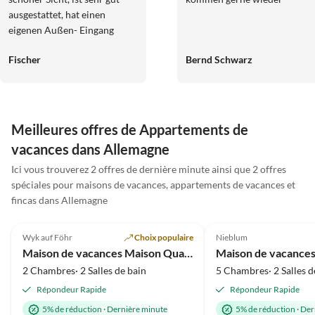
ausgestattet, hat einen
eigenen Außen- Eingang
(über eine Treppe erreichbar)
Fischer
Bernd Schwarz
und eine Terrasse mit Zugang
zum Garten. die Umgebung
ist landschaftlich schön
gelegen mit vielen
Ausflugsmöglichkeiten.
Meilleures offres de Appartements de
Vielen Dank für die schöne
vacances dans Allemagne
Zeit, wir kommen gern
wieder.
Ici vous trouverez 2 offres de dernière minute ainsi que 2 offres
spéciales pour maisons de vacances, appartements de vacances et
fincas dans Allemagne
4.8
(6)
4.9
(4)
Wyk auf Föhr
Choix populaire
Nieblum
Maison de vacances Maison Quatre Huîtres
2 Chambres· 2 Salles de bain
5 Chambres· 2 Salles d
Répondeur Rapide
Répondeur Rapide
5% de réduction
·
Dernière minute
5% de réduction
·
Der