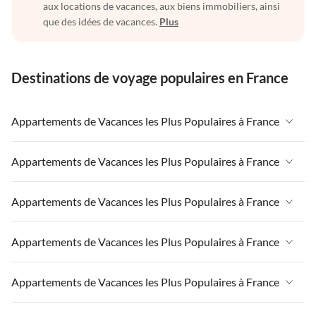
aux locations de vacances, aux biens immobiliers, ainsi
que des idées de vacances.
Plus
Destinations de voyage populaires en France
Appartements de Vacances les Plus Populaires à France
Appartements de Vacances à France
Appartements de Vacances les Plus Populaires à France
Appartements de Vacances à Paris-Ile de France
Appartements de Vacances à France
Appartements de Vacances les Plus Populaires à France
Appartements de Vacances à Paris
Appartements de Vacances à Paris-Ile de France
Appartements de Vacances à Alpes françaises
Appartements de Vacances à France
Appartements de Vacances les Plus Populaires à France
Appartements de Vacances à Paris
Appartements de Vacances à Côte atlantique
Appartements de Vacances à Paris-Ile de France
Appartements de Vacances à Alpes françaises
Appartements de Vacances à France
Appartements de Vacances les Plus Populaires à France
Appartements de Vacances à la Normandie
Appartements de Vacances à Paris
Appartements de Vacances à Côte atlantique
Appartements de Vacances à Paris-Ile de France
Appartements de Vacances à Sud de la France
Appartements de Vacances à Alpes françaises