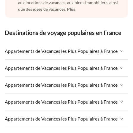
aux locations de vacances, aux biens immobiliers, ainsi
que des idées de vacances.
Plus
Destinations de voyage populaires en France
Appartements de Vacances les Plus Populaires à France
Appartements de Vacances à France
Appartements de Vacances les Plus Populaires à France
Appartements de Vacances à Paris-Ile de France
Appartements de Vacances à France
Appartements de Vacances les Plus Populaires à France
Appartements de Vacances à Paris
Appartements de Vacances à Paris-Ile de France
Appartements de Vacances à Alpes françaises
Appartements de Vacances à France
Appartements de Vacances les Plus Populaires à France
Appartements de Vacances à Paris
Appartements de Vacances à Côte atlantique
Appartements de Vacances à Paris-Ile de France
Appartements de Vacances à Alpes françaises
Appartements de Vacances à France
Appartements de Vacances les Plus Populaires à France
Appartements de Vacances à la Normandie
Appartements de Vacances à Paris
Appartements de Vacances à Côte atlantique
Appartements de Vacances à Paris-Ile de France
Appartements de Vacances à Sud de la France
Appartements de Vacances à Alpes françaises