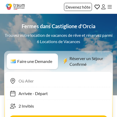
Devenez hôte
Fermes dans Castiglione d'Orcia
Trouvez votre location de vacances de rêve et réservez parmi
6 Locations de Vacances
Réserver un Séjour
Faire une Demande
Confirmé
Arrivée
-
Départ