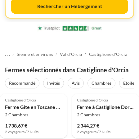
Rechercher un Hébergement
. . .
Sienne et environs
Val d'Orcia
Castiglione d'Orcia
Fermes sélectionnés dans Castiglione d'Orcia
Recommandé
Invités
Avis
Chambres
Étoiles
4.0
(3)
4.0
(3)
Castiglione d'Orcia
Castiglione d'Orcia
Ferme Gîte en Toscane avec patio
Ferme à Castiglione Dorcia
2 Chambres
2 Chambres
1 738,67 €
2 344,27 €
2 voyageurs / 7 Nuits
2 voyageurs / 7 Nuits