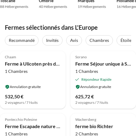
Toscane
Ombrie
Marques
Hollande 
88 Hébergements
40 Hébergements
19 Hébergements
16 Héberge
Fermes sélectionnés dans L'Europe
Recommandé
Invités
Avis
Chambres
Étoiles
4.1
(69)
4.1
(25)
Chaam
Sorano
Ferme à Ulicoten près des sentiers boisés
Ferme Séjour unique à Sorano avec piscine
1 Chambres
1 Chambres
Répondeur Rapide
Annulation gratuite
Annulation gratuite
532,50 €
625,72 €
2 voyageurs / 7 Nuits
2 voyageurs / 7 Nuits
Meilleure
3.9
(19)
4.9
(14)
Annonce
Pontecchio Polesine
Wackersberg
Ferme Escapade nature adaptée aux animaux de compagnie
ferme bio Richter
1 Chambres
2 Chambres