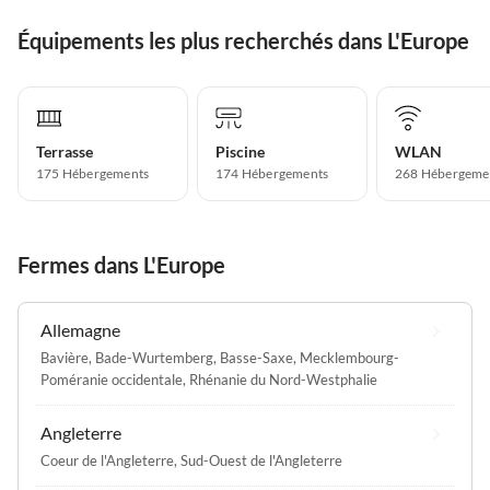
Wohnbereich der EG-
Équipements les plus recherchés dans L'Europe
Wohnung gemeinsam essen
konnten. Der Weiglhof liegt
ruhig und idyllisch.
Spaziergänge vom Haus und
Ausflüge in die
Terrasse
Piscine
WLAN
wunderschöne Umgebung
175 Hébergements
174 Hébergements
268 Hébergeme
sind sehr gut möglich. Wir
kommen gerne wieder!
Fermes dans L'Europe
Allemagne
Bavière
,
Bade-Wurtemberg
,
Basse-Saxe
,
Mecklembourg-
Poméranie occidentale
,
Rhénanie du Nord-Westphalie
Angleterre
Coeur de l'Angleterre
,
Sud-Ouest de l'Angleterre