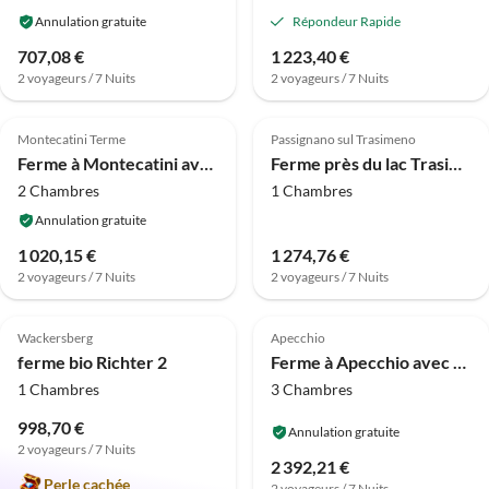
Annulation gratuite
Répondeur Rapide
707,08 €
1 223,40 €
2 voyageurs / 7 Nuits
2 voyageurs / 7 Nuits
4.1
(8)
4.0
(7)
Montecatini Terme
Passignano sul Trasimeno
Ferme à Montecatini avec sauna et piscine
Ferme près du lac Trasimeno avec piscine
2 Chambres
1 Chambres
Annulation gratuite
1 020,15 €
1 274,76 €
2 voyageurs / 7 Nuits
2 voyageurs / 7 Nuits
Meilleure
5.0
(5)
Annonce
4.0
(2)
Wackersberg
Apecchio
ferme bio Richter 2
Ferme à Apecchio avec piscine
1 Chambres
3 Chambres
998,70 €
Annulation gratuite
2 voyageurs / 7 Nuits
2 392,21 €
Perle cachée
2 voyageurs / 7 Nuits