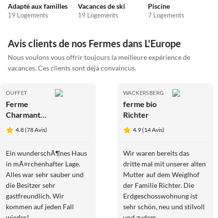
Adapté aux familles
Vacances de ski
Piscine
19 Logements
19 Logements
7 Logements
Avis clients de nos Fermes dans L'Europe
Nous voulons vous offrir toujours la meilleure expérience de
vacances. Ces clients sont déjà convaincus.
OUFFET
WACKERSBERG
Ferme
ferme bio
Charmante
Richter
Ferme à
4.8 (78 Avis)
4.9 (14 Avis)
Ouffet
pour 7
Ein wunderschÃ¶nes Haus
Wir waren bereits das
personnes
in mÃ¤rchenhafter Lage.
dritte mal mit unserer alten
Alles war sehr sauber und
Mutter auf dem Weiglhof
die Besitzer sehr
der Familie Richter. Die
gastfreundlich. Wir
Erdgeschosswohnung ist
kommen auf jeden Fall
sehr schön, neu und stilvoll
wieder!
und zudem