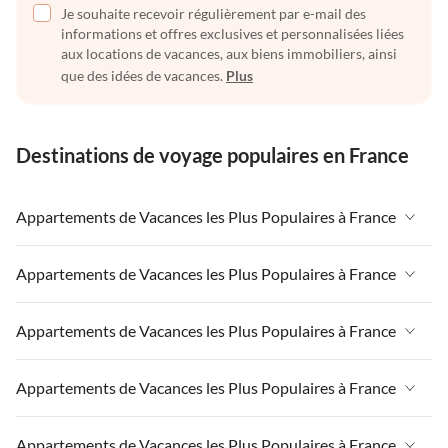
Je souhaite recevoir régulièrement par e-mail des
informations et offres exclusives et personnalisées liées
aux locations de vacances, aux biens immobiliers, ainsi
que des idées de vacances.
Plus
Destinations de voyage populaires en France
Appartements de Vacances les Plus Populaires à France
Appartements de Vacances à France
Appartements de Vacances les Plus Populaires à France
Appartements de Vacances à Paris-Ile de France
Appartements de Vacances à France
Appartements de Vacances les Plus Populaires à France
Appartements de Vacances à Paris
Appartements de Vacances à Paris-Ile de France
Appartements de Vacances à Alpes françaises
Appartements de Vacances à France
Appartements de Vacances les Plus Populaires à France
Appartements de Vacances à Paris
Appartements de Vacances à Côte atlantique
Appartements de Vacances à Paris-Ile de France
Appartements de Vacances à Alpes françaises
Appartements de Vacances à France
Appartements de Vacances les Plus Populaires à France