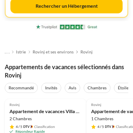
Rechercher un Hébergement
. . .
Istrie
Rovinj et ses environs
Rovinj
Appartements de vacances sélectionnés dans
Rovinj
Recommandé
Invités
Avis
Chambres
Étoiles
5.0
(7)
4.8
(5)
Rovinj
Rovinj
Appartement de vacances Villa Mamontov - A
2 Chambres
1 Chambres
4
/ 5
Classification
4
/ 5
Classificat
Répondeur Rapide