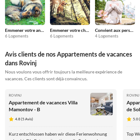
Emmener votre animal en vacances
Emmener votre chien en vacances
Convient aux personnes allergiques
6 Logements
6 Logements
4 Logements
Avis clients de nos Appartements de vacances
dans Rovinj
Nous voulons vous offrir toujours la meilleure expérience de
vacances. Ces clients sont déjà convaincus.
ROVINJ
ROVINJ
Appartement de vacances Villa
Appar
Mamontov - B
de Sol
4.8 (5 Avis)
5.0 
Kurz entschlossen haben wir diese Ferienwohnung
Top Wo