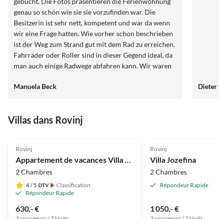
gebucht. Die Fotos präsentieren die Ferienwohnung
genau so schön wie sie sie vorzufinden war. Die
Besitzerin ist sehr nett, kompetent und war da wenn
wir eine Frage hatten. Wie vorher schon beschrieben
ist der Weg zum Strand gut mit dem Rad zu erreichen.
Fahrräder oder Roller sind in dieser Gegend ideal, da
man auch einige Radwege abfahren kann. Wir waren
rundum zufrieden.
Manuela Beck
Dieter
Villas dans Rovinj
5.0
(7)
5.0
(2)
Rovinj
Rovinj
Appartement de vacances Villa Mamontov - A
Villa Jozefina
2 Chambres
2 Chambres
4
/ 5
Classification
Répondeur Rapide
Répondeur Rapide
630,- €
1 050,- €
2 voyageurs / 7 Nuits
2 voyageurs / 7 Nuits