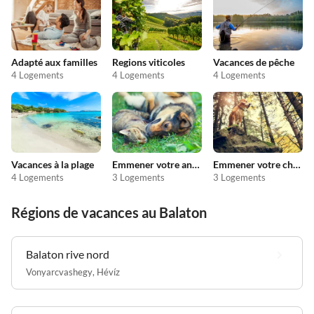
Adapté aux familles
Regions viticoles
Vacances de pêche
4 Logements
4 Logements
4 Logements
Vacances à la plage
Emmener votre animal en vacances
Emmener votre chien en vacances
4 Logements
3 Logements
3 Logements
Régions de vacances au Balaton
Balaton rive nord
Vonyarcvashegy
,
Hévíz