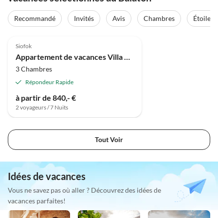
Recommandé
Invités
Avis
Chambres
Étoiles
Meilleure
5.0
(1)
Annonce
Siofok
Appartement de vacances Villa Kis
3 Chambres
Répondeur Rapide
à partir de 840,- €
2 voyageurs / 7 Nuits
Tout Voir
Idées de vacances
Vous ne savez pas où aller ? Découvrez des idées de
vacances parfaites!