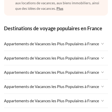
aux locations de vacances, aux biens immobiliers, ainsi
que des idées de vacances.
Plus
Destinations de voyage populaires en France
Appartements de Vacances les Plus Populaires à France
Appartements de Vacances à France
Appartements de Vacances les Plus Populaires à France
Appartements de Vacances à Paris-Ile de France
Appartements de Vacances à France
Appartements de Vacances les Plus Populaires à France
Appartements de Vacances à Paris
Appartements de Vacances à Paris-Ile de France
Appartements de Vacances à Alpes françaises
Appartements de Vacances à France
Appartements de Vacances les Plus Populaires à France
Appartements de Vacances à Paris
Appartements de Vacances à Côte atlantique
Appartements de Vacances à Paris-Ile de France
Appartements de Vacances à Alpes françaises
Appartements de Vacances à France
Appartements de Vacances les Plus Populaires à France
Appartements de Vacances à la Normandie
Appartements de Vacances à Paris
Appartements de Vacances à Côte atlantique
Appartements de Vacances à Paris-Ile de France
Appartements de Vacances à Sud de la France